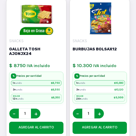
SNACKS
SNACKS
GALLETA TOSH
BURBUJAS BOLSAX12
AJONJX24
$ 8750
$ 10.300
IVA incluido
IVA incluido
%
%
Precios por cantidad
Precios por cantidad
1+
$
8,750
1+
$
10,300
unds
unds
3+
$
8,550
3+
$
10,120
unds
unds
MEJOR
MEJOR
$
8,350
$
9,999
12+
24+
unds
unds
−
+
−
+
AGREGAR AL CARRITO
AGREGAR AL CARRITO