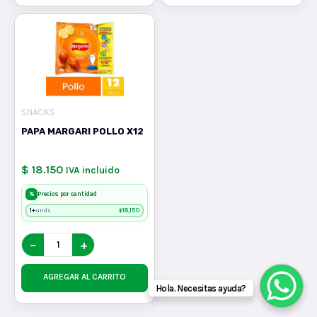
SNACKS
PAPA MARGARI POLLO X12
$ 18.150
IVA incluido
%
Precios por cantidad
1+
$
18,150
unds
−
+
AGREGAR AL CARRITO
Hola. Necesitas ayuda?