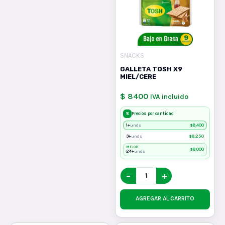
SNACKS
GALLETA TOSH X9
MIEL/CERE
$ 8400
IVA incluido
%
Precios por cantidad
1+
$
8,400
unds
3+
$
8,250
unds
MEJOR
$
8,000
24+
unds
−
+
AGREGAR AL CARRITO