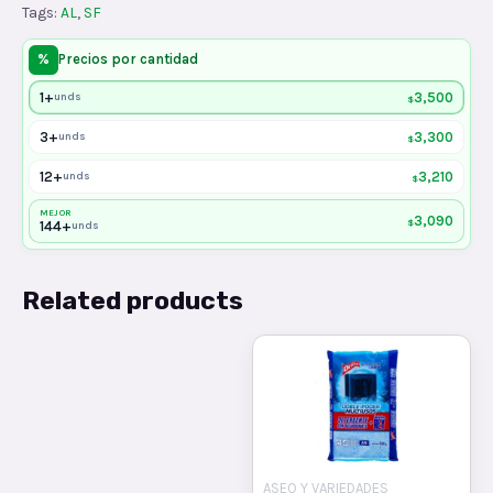
Tags:
AL
,
SF
%
Precios por cantidad
1+
3,500
unds
$
3+
3,300
unds
$
12+
3,210
unds
$
MEJOR
3,090
$
144+
unds
Related products
ASEO Y VARIEDADES