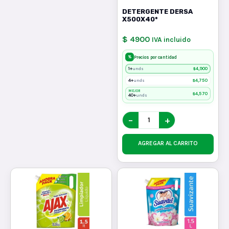
DETERGENTE DERSA
X500X40*
$ 4900
IVA incluido
%
Precios por cantidad
1+
$
4,900
unds
4+
$
4,750
unds
MEJOR
$
4,570
40+
unds
−
+
AGREGAR AL CARRITO