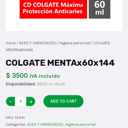
Inicio
/
ASEO Y VARIEDADES
/
Higiene personal
/ COLGATE
MENTAx60x144
COLGATE MENTAx60x144
$ 3500
IVA incluido
Disponibilidad:
2823 in stock
COLGATE
−
+
ADD TO CART
MENTAx60x144
quantity
SKU:
13041
Categories:
ASEO Y VARIEDADES
,
Higiene personal