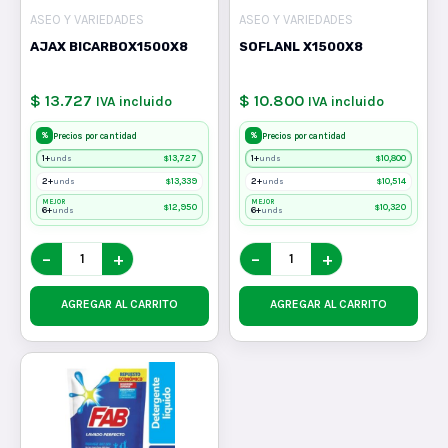
ASEO Y VARIEDADES
ASEO Y VARIEDADES
AJAX BICARBOX1500X8
SOFLANL X1500X8
$ 13.727
$ 10.800
IVA incluido
IVA incluido
%
%
Precios por cantidad
Precios por cantidad
1+
$
13,727
1+
$
10,800
unds
unds
2+
$
13,339
2+
$
10,514
unds
unds
MEJOR
MEJOR
$
12,950
$
10,320
6+
6+
unds
unds
−
+
−
+
AGREGAR AL CARRITO
AGREGAR AL CARRITO