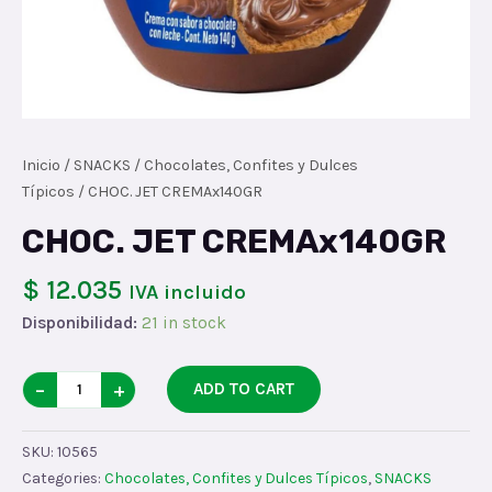
Inicio
/
SNACKS
/
Chocolates, Confites y Dulces
Típicos
/ CHOC. JET CREMAx140GR
CHOC. JET CREMAx140GR
$ 12.035
IVA incluido
Disponibilidad:
21 in stock
CHOC.
−
+
ADD TO CART
JET
CREMAx140GR
SKU:
10565
quantity
Categories:
Chocolates, Confites y Dulces Típicos
,
SNACKS