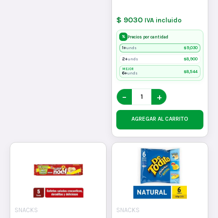
$ 9030
IVA incluido
%
Precios por cantidad
1+
$
9,030
unds
2+
$
8,900
unds
MEJOR
$
8,544
6+
unds
−
+
AGREGAR AL CARRITO
SNACKS
SNACKS