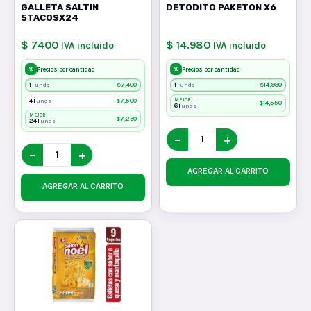
GALLETA SALTIN
DETODITO PAKETON X6
5TACOSX24
$ 7400
$ 14.980
IVA incluido
IVA incluido
%
%
Precios por cantidad
Precios por cantidad
1+
$
7,400
1+
$
14,980
unds
unds
4+
$
7,500
MEJOR
unds
$
14,550
6+
unds
MEJOR
$
7,230
24+
unds
−
+
−
+
AGREGAR AL CARRITO
AGREGAR AL CARRITO