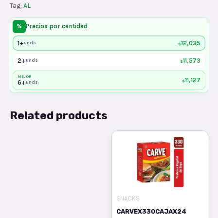
Tag:
AL
%
Precios por cantidad
1+
12,035
unds
$
2+
11,573
unds
$
MEJOR
11,127
$
6+
unds
Related products
SNACKS
CARVEX330CAJAX24