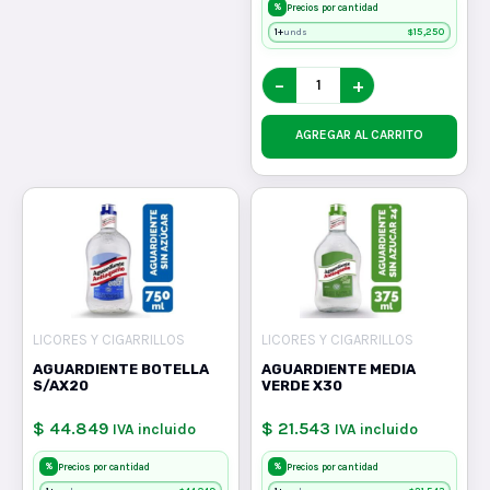
%
Precios por cantidad
1+
$
15,250
unds
−
+
AGREGAR AL CARRITO
LICORES Y CIGARRILLOS
LICORES Y CIGARRILLOS
AGUARDIENTE BOTELLA
AGUARDIENTE MEDIA
S/AX20
VERDE X30
$ 44.849
$ 21.543
IVA incluido
IVA incluido
%
%
Precios por cantidad
Precios por cantidad