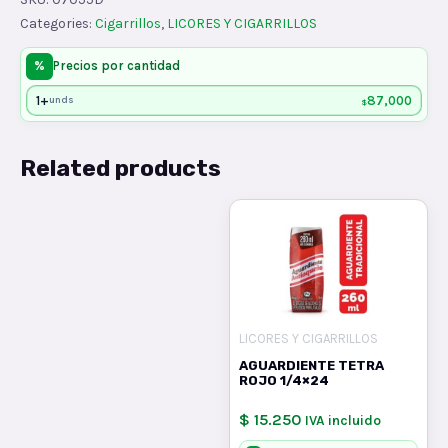
Categories:
Cigarrillos
,
LICORES Y CIGARRILLOS
%
Precios por cantidad
1+
87,000
unds
$
Related products
LICORES Y CIGARRILLOS
AGUARDIENTE TETRA
ROJO 1/4×24
$ 15.250
IVA incluido