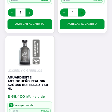
1+
$
44,849
1+
$
21,543
unds
unds
−
+
−
+
AGREGAR AL CARRITO
AGREGAR AL CARRITO
LICORES Y CIGARRILLOS
AGUARDIENTE
ANTIOQUEÑO REAL SIN
AZÚCAR BOTELLA X 750
ML
$ 66.400
IVA incluido
%
Precios por cantidad
1+
$
66,400
unds