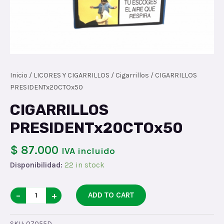
Inicio
/
LICORES Y CIGARRILLOS
/
Cigarrillos
/ CIGARRILLOS
PRESIDENTx20CTOx50
CIGARRILLOS
PRESIDENTx20CTOx50
$ 87.000
IVA incluido
Disponibilidad:
22 in stock
CIGARRILLOS
−
+
ADD TO CART
PRESIDENTx20CTOx50
quantity
SKU:
07055D