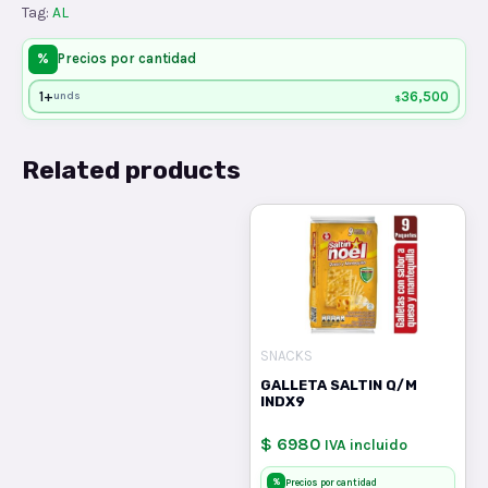
Tag:
AL
%
Precios por cantidad
1+
36,500
unds
$
Related products
SNACKS
GALLETA SALTIN Q/M
INDX9
$ 6980
IVA incluido
%
Precios por cantidad