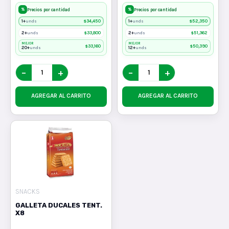
%
%
Precios por cantidad
Precios por cantidad
1+
$
34,450
1+
$
52,350
unds
unds
2+
$
33,800
2+
$
51,362
unds
unds
MEJOR
MEJOR
$
33,160
$
50,390
20+
12+
unds
unds
−
+
−
+
AGREGAR AL CARRITO
AGREGAR AL CARRITO
SNACKS
GALLETA DUCALES TENT.
X8