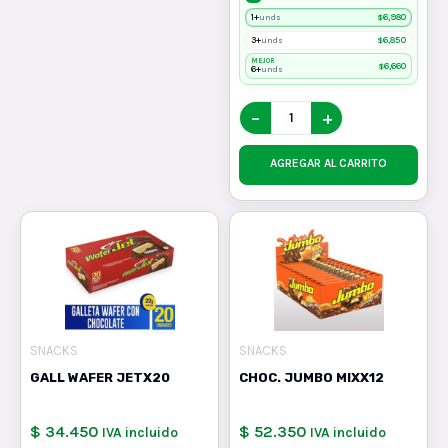
1+
$
6,980
unds
3+
$
6,850
unds
MEJOR
$
6,660
6+
unds
−
+
AGREGAR AL CARRITO
SNACKS
SNACKS
GALL WAFER JETX20
CHOC. JUMBO MIXX12
$ 34.450
$ 52.350
IVA incluido
IVA incluido