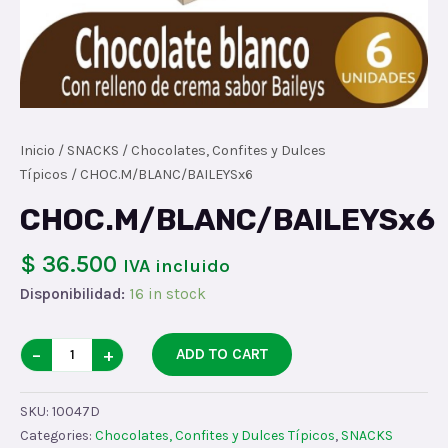
Inicio
/
SNACKS
/
Chocolates, Confites y Dulces
Típicos
/ CHOC.M/BLANC/BAILEYSx6
CHOC.M/BLANC/BAILEYSx6
$ 36.500
IVA incluido
Disponibilidad:
16 in stock
CHOC.M/BLANC/BAILEYSx6
−
+
ADD TO CART
quantity
SKU:
10047D
Categories:
Chocolates, Confites y Dulces Típicos
,
SNACKS