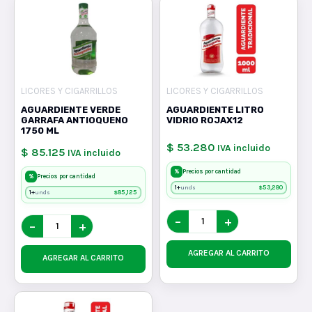
LICORES Y CIGARRILLOS
LICORES Y CIGARRILLOS
AGUARDIENTE VERDE
AGUARDIENTE LITRO
GARRAFA ANTIOQUENO
VIDRIO ROJAX12
1750 ML
$ 53.280
IVA incluido
$ 85.125
IVA incluido
%
Precios por cantidad
%
Precios por cantidad
1+
$
53,280
unds
1+
$
85,125
unds
−
+
−
+
AGREGAR AL CARRITO
AGREGAR AL CARRITO