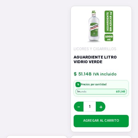
LICORES Y CIGARRILLOS
AGUARDIENTE LITRO
VIDRIO VERDE
$ 51.148
IVA incluido
%
Precios por cantidad
1+
$
51,148
unds
−
+
AGREGAR AL CARRITO