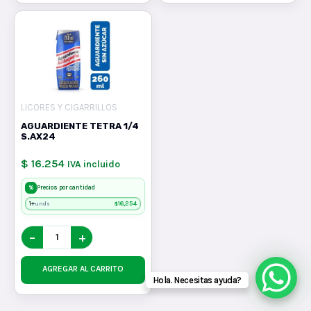
LICORES Y CIGARRILLOS
AGUARDIENTE TETRA 1/4
S.AX24
$ 16.254
IVA incluido
%
Precios por cantidad
1+
$
16,254
unds
−
+
AGREGAR AL CARRITO
Hola. Necesitas ayuda?