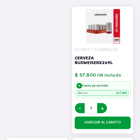
LICORES Y CIGARRILLOS
CERVEZA
BUDWEISERX269L
$ 57.800
IVA incluido
%
Precios por cantidad
1+
$
57,800
unds
−
+
AGREGAR AL CARRITO