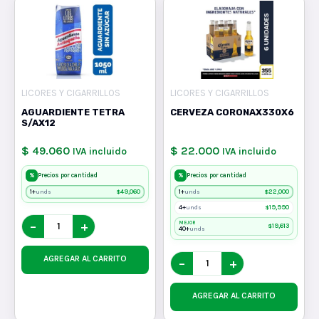
LICORES Y CIGARRILLOS
LICORES Y CIGARRILLOS
AGUARDIENTE TETRA
CERVEZA CORONAX330X6
S/AX12
$ 49.060
$ 22.000
IVA incluido
IVA incluido
%
%
Precios por cantidad
Precios por cantidad
1+
$
49,060
1+
$
22,000
unds
unds
4+
$
19,990
unds
−
+
MEJOR
$
19,613
40+
unds
AGREGAR AL CARRITO
−
+
AGREGAR AL CARRITO