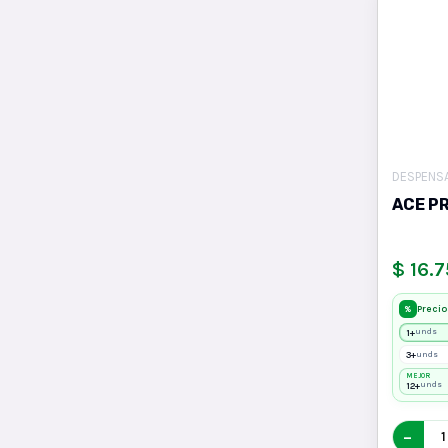
DESPENS
ACE P
$ 16.
Precio
%
1+
unds
3+
unds
MEJOR
12+
unds
−