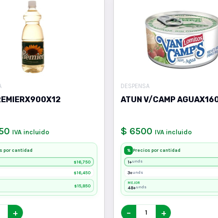
A
DESPENSA
REMIERX900X12
ATUN V/CAMP AGUAX16
750
$ 6500
IVA incluido
IVA incluido
s por cantidad
Precios por cantidad
%
16,750
1+
unds
$
16,450
3+
unds
$
MEJOR
15,850
$
48+
unds
+
−
+