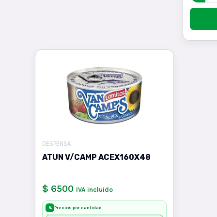
DESPENSA
ATUN V/CAMP ACEX160X48
$ 6500
IVA incluido
Precios por cantidad
%