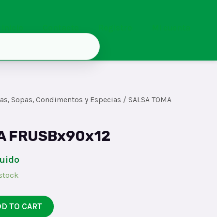
Inicio
Contacto
Registro
Mi cuenta
sas, Sopas, Condimentos y Especias
/ SALSA TOMA
A FRUSBx90x12
luido
 stock
DD TO CART