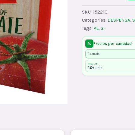
TOMA
FRUSBx90x12
SKU:
15221C
quantity
Categories:
DESPENSA
,
S
Tags:
AL
,
SF
%
Precios por cantidad
1+
unds
MEJOR
12+
unds