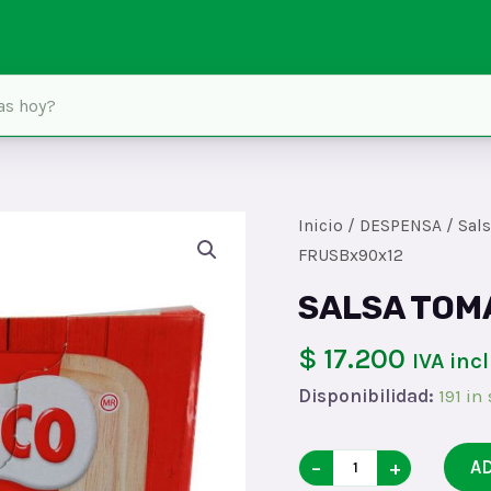
Inicio
/
DESPENSA
/
Sal
FRUSBx90x12
SALSA TOM
$ 17.200
IVA inc
Disponibilidad:
191 in
SALSA
−
+
A