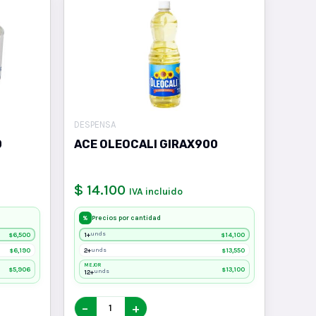
DESPENSA
0
ACE OLEOCALI GIRAX900
$ 14.100
IVA incluido
Precios por cantidad
%
6,500
1+
14,100
unds
$
$
6,190
2+
13,550
unds
$
$
MEJOR
5,906
13,100
$
$
12+
unds
−
+