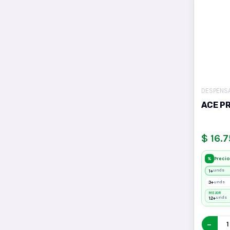
DESPENS
ACE P
$ 16.
Precio
%
1+
unds
3+
unds
MEJOR
12+
unds
−