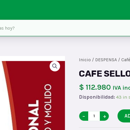
Inicio
/
DESPENSA
/
Café
CAFE SELLO
$ 112.980
IVA in
Disponibilidad:
43 in 
CAFE
−
+
A
SELLO