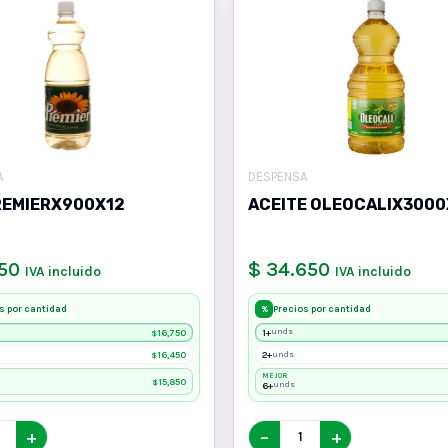
A
DESPENSA
REMIERX900X12
ACEITE OLEOCALIX3000
750
$ 34.650
IVA incluido
IVA incluido
s por cantidad
Precios por cantidad
%
16,750
1+
unds
$
16,450
2+
unds
$
MEJOR
15,850
$
6+
unds
+
−
+