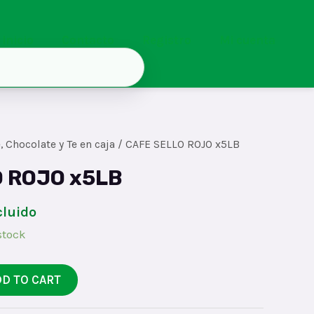
Inicio
Contacto
Registro
Mi cuenta
, Chocolate y Te en caja
/ CAFE SELLO ROJO x5LB
 ROJO x5LB
cluido
stock
DD TO CART