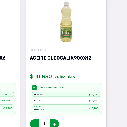
DESPENSA
X6
ACEITE OLEOCALIX900X12
$ 10.630
IVA incluido
Precios por cantidad
%
34,650
1+
10,630
unds
$
$
33,990
3+
10,450
unds
$
$
MEJOR
32,783
10,100
$
$
12+
unds
−
+