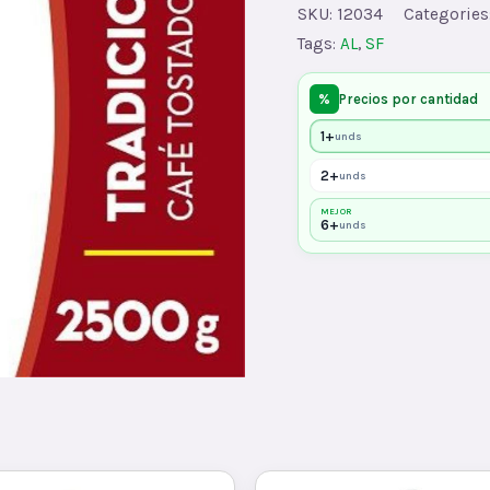
ROJO
SKU:
12034
Categories
x5LB
Tags:
AL
,
SF
quantity
%
Precios por cantidad
1+
unds
2+
unds
MEJOR
6+
unds