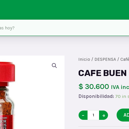
Inicio
/
DESPENSA
/
Café
CAFE BUEN 
$ 30.600
IVA in
Disponibilidad:
70 in 
CAFE
−
+
A
BUEN