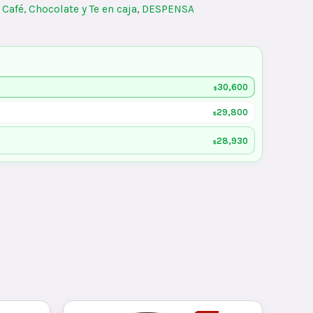
:
Café, Chocolate y Te en caja
,
DESPENSA
30,600
$
29,800
$
28,930
$