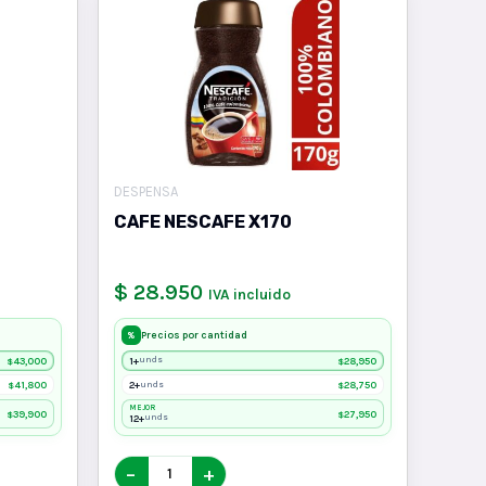
DESPENSA
CAFE NESCAFE X170
$ 28.950
IVA incluido
Precios por cantidad
%
43,000
1+
28,950
unds
$
$
41,800
2+
28,750
unds
$
$
MEJOR
39,900
27,950
$
$
12+
unds
−
+