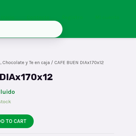
Inicio
Contacto
Registro
Mi cuenta
, Chocolate y Te en caja
/ CAFE BUEN DIAx170x12
DIAx170x12
cluido
stock
DD TO CART