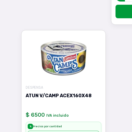
DESPENSA
ATUN V/CAMP ACEX160X48
$ 6500
IVA incluido
Precios por cantidad
%