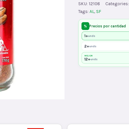
DIAx170x12
SKU:
12108
Categories
quantity
Tags:
AL
,
SF
%
Precios por cantidad
1+
unds
2+
unds
MEJOR
12+
unds