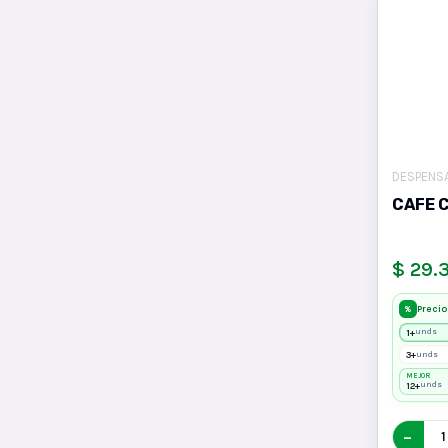
DESPENS
CAFE 
$ 29.
Precio
%
1+
unds
3+
unds
MEJOR
12+
unds
−