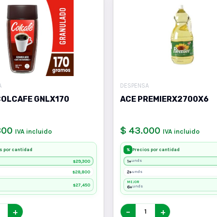
A
DESPENSA
COLCAFE GNLX170
ACE PREMIERX2700X6
300
$ 43.000
IVA incluido
IVA incluido
s por cantidad
Precios por cantidad
%
29,300
1+
unds
$
28,800
2+
unds
$
MEJOR
27,450
$
6+
unds
+
−
+