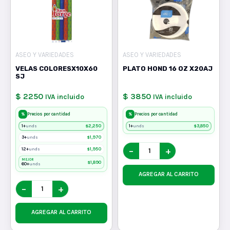
ASEO Y VARIEDADES
ASEO Y VARIEDADES
VELAS COLORESX10X60
PLATO HOND 16 OZ X20AJ
SJ
$ 2250
$ 3850
IVA incluido
IVA incluido
%
%
Precios por cantidad
Precios por cantidad
1+
$
2,250
1+
$
3,850
unds
unds
3+
$
1,970
unds
−
+
12+
$
1,950
unds
MEJOR
$
1,890
60+
unds
AGREGAR AL CARRITO
−
+
AGREGAR AL CARRITO