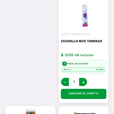
ASEO Y VARIEDADES
CUCHILLO BCO TAMIX20
$ 1205
IVA incluido
%
Precios por cantidad
1+
$
1,205
unds
−
+
AGREGAR AL CARRITO