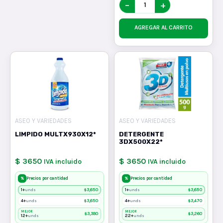
−
+
AGREGAR AL CARRITO
ASEO Y VARIEDADES
ASEO Y VARIEDADES
LIMPIDO MULTX930X12*
DETERGENTE
3DX500X22*
$ 3650
$ 3650
IVA incluido
IVA incluido
%
%
Precios por cantidad
Precios por cantidad
1+
$
3,650
1+
$
3,650
unds
unds
4+
$
3,650
4+
$
3,470
unds
unds
MEJOR
MEJOR
$
3,380
$
3,260
12+
22+
unds
unds