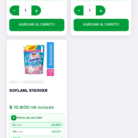
−
+
−
+
AGREGAR AL CARRITO
AGREGAR AL CARRITO
ASEO Y VARIEDADES
SOFLANL X1500X8
$ 10.800
IVA incluido
%
Precios por cantidad
1+
$
10,800
unds
2+
$
10,514
unds