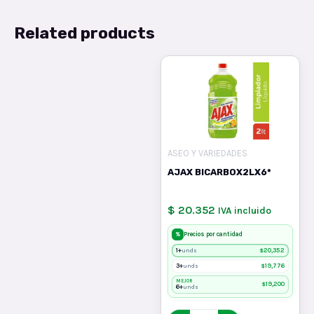
Related products
ASEO Y VARIEDADES
AJAX BICARBOX2LX6*
$ 20.352
IVA incluido
%
Precios por cantidad
1+
$
20,352
unds
3+
$
19,776
unds
MEJOR
$
19,200
6+
unds