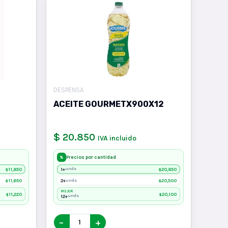
DESPENSA
ACEITE GOURMETX900X12
$ 20.850
IVA incluido
Precios por cantidad
%
11,850
1+
20,850
unds
$
$
11,650
2+
20,500
unds
$
$
MEJOR
11,220
20,100
$
$
12+
unds
−
+