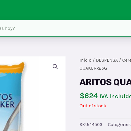
Inicio
/
DESPENSA
/
Cere
QUAKERx25G
ARITOS QU
$
624
IVA incluid
Out of stock
SKU:
14503
Categories