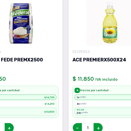
A
DESPENSA
 FEDE PREMX2500
ACE PREMIERX500X24
750
$ 11.850
IVA incluido
s por cantidad
Precios por cantidad
%
14,750
1+
unds
$
14,250
4+
unds
$
MEJOR
13,800
$
24+
unds
+
−
+