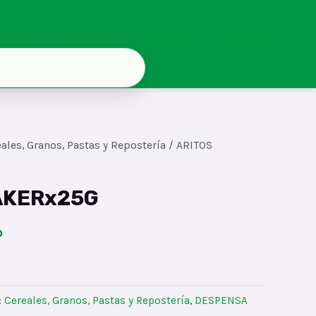
Inicio
Contacto
Registro
Mi cuenta
ales, Granos, Pastas y Repostería
/ ARITOS
AKERx25G
o
:
Cereales, Granos, Pastas y Repostería
,
DESPENSA