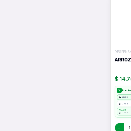
DESPENS
ARROZ
$ 14.
Precio
%
1+
unds
3+
unds
MEJOR
5+
unds
−