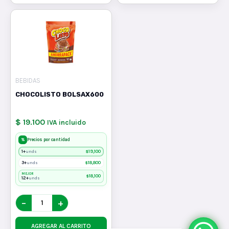
BEBIDAS
CHOCOLISTO BOLSAX600
$ 19.100
IVA incluido
%
Precios por cantidad
1+
$
19,100
unds
3+
$
18,800
unds
MEJOR
$
18,100
12+
unds
−
+
AGREGAR AL CARRITO