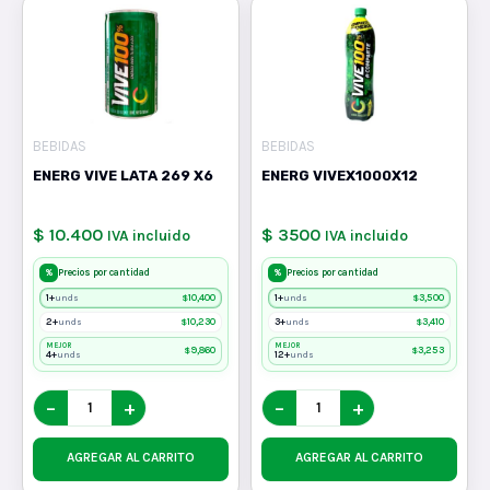
BEBIDAS
BEBIDAS
ENERG VIVE LATA 269 X6
ENERG VIVEX1000X12
$ 10.400
$ 3500
IVA incluido
IVA incluido
%
%
Precios por cantidad
Precios por cantidad
1+
$
10,400
1+
$
3,500
unds
unds
2+
$
10,230
3+
$
3,410
unds
unds
MEJOR
MEJOR
$
9,860
$
3,253
4+
12+
unds
unds
−
+
−
+
AGREGAR AL CARRITO
AGREGAR AL CARRITO