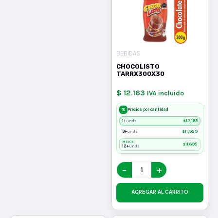
BEBIDAS
CHOCOLISTO
TARRX300X30
$ 12.163
IVA incluido
%
Precios por cantidad
1+
$
12,163
unds
3+
$
11,929
unds
MEJOR
$
11,695
12+
unds
−
+
AGREGAR AL CARRITO