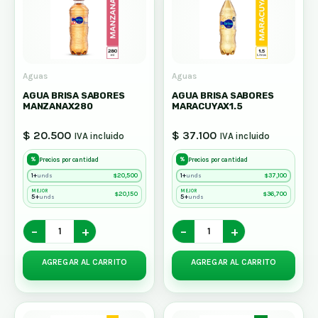
Aguas
Aguas
AGUA BRISA SABORES
AGUA BRISA SABORES
MANZANAX280
MARACUYAX1.5
$ 20.500
$ 37.100
IVA incluido
IVA incluido
%
%
Precios por cantidad
Precios por cantidad
1+
$
20,500
1+
$
37,100
unds
unds
MEJOR
MEJOR
$
20,150
$
36,700
5+
5+
unds
unds
−
+
−
+
AGREGAR AL CARRITO
AGREGAR AL CARRITO