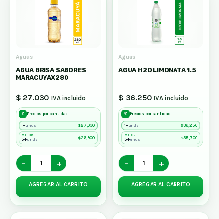
Aguas
Aguas
AGUA BRISA SABORES
AGUA H2O LIMONATA 1.5
MARACUYAX280
$ 27.030
$ 36.250
IVA incluido
IVA incluido
%
%
Precios por cantidad
Precios por cantidad
1+
$
27,030
1+
$
36,250
unds
unds
MEJOR
MEJOR
$
26,900
$
35,700
5+
5+
unds
unds
−
+
−
+
AGREGAR AL CARRITO
AGREGAR AL CARRITO