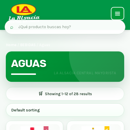
MAIN
⌕
MEN
Ir
al
Home
/
BEBIDAS
/ Aguas
contenido
AGUAS
Showing 1–12 of 28 results