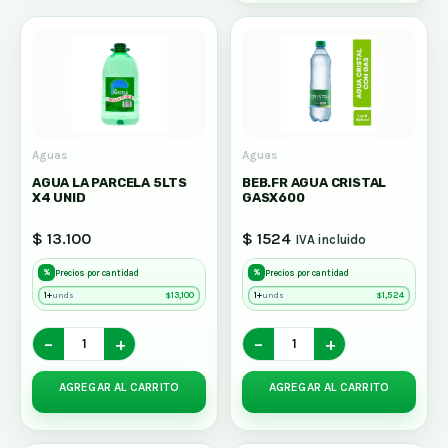
Aguas
Aguas
AGUA LA PARCELA 5LTS
BEB.FR AGUA CRISTAL
X4 UNID
GASX600
$ 13.100
$ 1524
IVA incluido
%
%
Precios por cantidad
Precios por cantidad
1+
$
13,100
1+
$
1,524
unds
unds
−
+
−
+
AGREGAR AL CARRITO
AGREGAR AL CARRITO