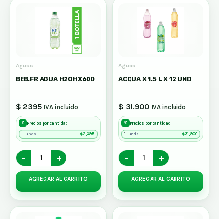
Aguas
Aguas
BEB.FR AGUA H2OHX600
ACQUA X 1.5 L X 12 UND
$ 2395
$ 31.900
IVA incluido
IVA incluido
%
%
Precios por cantidad
Precios por cantidad
1+
$
2,395
1+
$
31,900
unds
unds
−
+
−
+
AGREGAR AL CARRITO
AGREGAR AL CARRITO