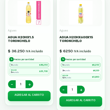
Aguas
Aguas
AGUA H2OHX1.5
AGUA H2OHX600X15
TORONCHELO
TORONCHELO
$ 36.250
$ 6250
IVA incluido
IVA incluido
%
%
Precios por cantidad
Precios por cantidad
1+
$
36,250
1+
$
6,250
unds
unds
MEJOR
3+
$
6,100
unds
$
35,700
5+
unds
MEJOR
$
5,850
12+
unds
−
+
−
+
AGREGAR AL CARRITO
AGREGAR AL CARRITO