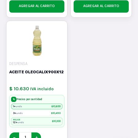
AGREGAR AL CARRITO
AGREGAR AL CARRITO
DESPENSA
ACEITE OLEOCALIX900X12
$ 10.630
IVA incluido
%
Precios por cantidad
1+
$
10,630
unds
3+
$
10,450
unds
MEJOR
$
10,100
12+
unds
−
+