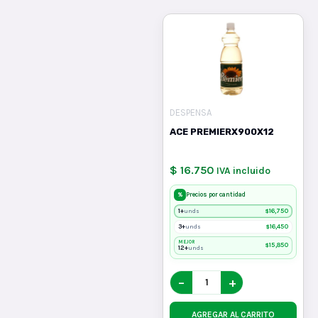
DESPENSA
ACE PREMIERX900X12
$ 16.750
IVA incluido
%
Precios por cantidad
1+
$
16,750
unds
3+
$
16,450
unds
MEJOR
$
15,850
12+
unds
−
+
AGREGAR AL CARRITO