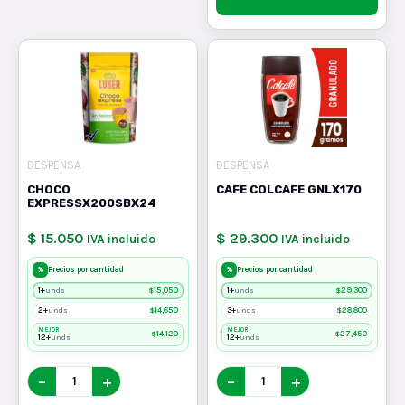
DESPENSA
DESPENSA
CHOCO
CAFE COLCAFE GNLX170
EXPRESSX200SBX24
$ 15.050
$ 29.300
IVA incluido
IVA incluido
%
%
Precios por cantidad
Precios por cantidad
1+
$
15,050
1+
$
29,300
unds
unds
2+
$
14,650
3+
$
28,800
unds
unds
MEJOR
MEJOR
$
14,120
$
27,450
12+
12+
unds
unds
−
+
−
+