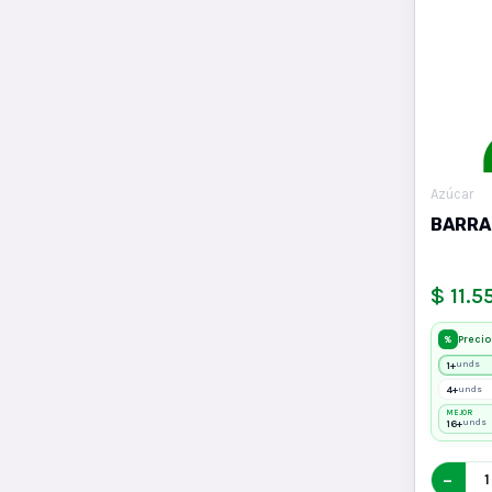
Azúcar
BARRA
$ 11.5
Precio
%
1+
unds
4+
unds
MEJOR
16+
unds
−