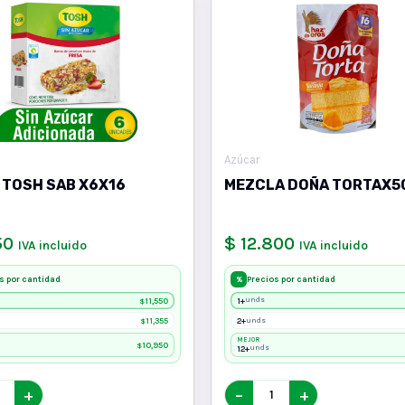
Azúcar
 TOSH SAB X6X16
MEZCLA DOÑA TORTAX5
50
$ 12.800
IVA incluido
IVA incluido
s por cantidad
Precios por cantidad
%
11,550
1+
unds
$
11,355
2+
unds
$
MEJOR
10,950
$
12+
unds
+
−
+