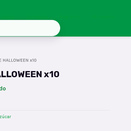
Inicio
Contacto
Registro
Mi cuenta
E HALLOWEEN x10
ALLOWEEN x10
ido
zúcar