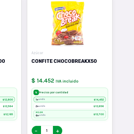
Azúcar
00
CONFITE CHOCOBREAKX50
$ 14.452
IVA incluido
Precios por cantidad
%
12,800
1+
14,452
unds
$
$
12,584
2+
13,896
unds
$
$
MEJOR
12,185
13,700
$
$
6+
unds
−
+