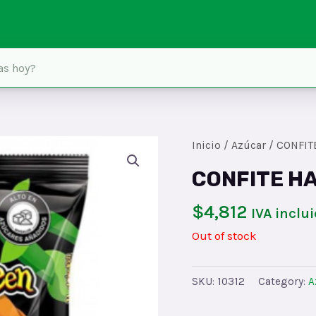
Inicio
/
Azúcar
/ CONFIT
CONFITE H
$
4,812
IVA inclu
Out of stock
SKU:
10312
Category:
A