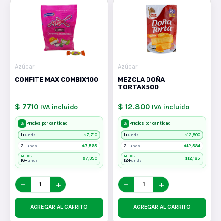
Azúcar
Azúcar
CONFITE MAX COMBIX100
MEZCLA DOÑA
TORTAX500
$ 7710
$ 12.800
IVA incluido
IVA incluido
%
%
Precios por cantidad
Precios por cantidad
1+
$
7,710
1+
$
12,800
unds
unds
2+
$
7,565
2+
$
12,584
unds
unds
MEJOR
MEJOR
$
7,350
$
12,185
16+
12+
unds
unds
−
+
−
+
AGREGAR AL CARRITO
AGREGAR AL CARRITO