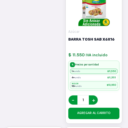
Azúcar
BARRA TOSH SAB X6X16
$ 11.550
IVA incluido
%
Precios por cantidad
1+
$
11,550
unds
4+
$
11,355
unds
MEJOR
$
10,950
16+
unds
−
+
AGREGAR AL CARRITO