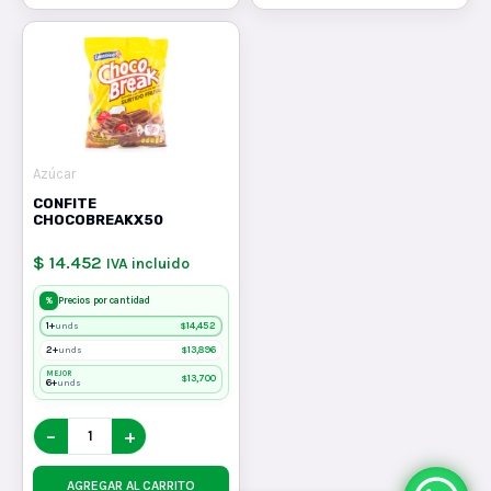
Azúcar
CONFITE
CHOCOBREAKX50
$ 14.452
IVA incluido
%
Precios por cantidad
1+
$
14,452
unds
2+
$
13,896
unds
MEJOR
$
13,700
6+
unds
−
+
AGREGAR AL CARRITO