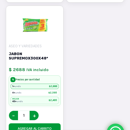
ASEO Y VARIEDADES
JABON
SUPREMOX300X48*
$ 2688
IVA incluido
%
Precios por cantidad
1+
$
2,688
unds
4+
$
2,585
unds
MEJOR
$
2,485
48+
unds
−
+
AGREGAR AL CARRITO