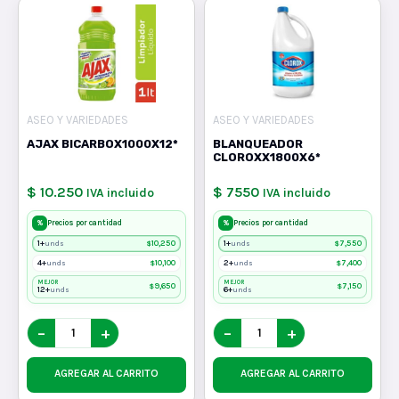
ASEO Y VARIEDADES
ASEO Y VARIEDADES
AJAX BICARBOX1000X12*
BLANQUEADOR
CLOROXX1800X6*
$ 10.250
$ 7550
IVA incluido
IVA incluido
%
%
Precios por cantidad
Precios por cantidad
1+
$
10,250
1+
$
7,550
unds
unds
4+
$
10,100
2+
$
7,400
unds
unds
MEJOR
MEJOR
$
9,650
$
7,150
12+
6+
unds
unds
−
+
−
+
AGREGAR AL CARRITO
AGREGAR AL CARRITO