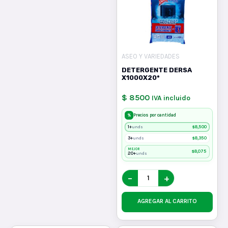
ASEO Y VARIEDADES
DETERGENTE DERSA
X1000X20*
$ 8500
IVA incluido
%
Precios por cantidad
1+
$
8,500
unds
3+
$
8,350
unds
MEJOR
$
8,075
20+
unds
−
+
AGREGAR AL CARRITO