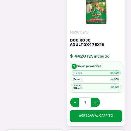
MASCOTAS
DOG ROJO
ADULTOX475X18
$ 4420
IVA incluido
%
Precios por cantidad
1+
$
4,420
unds
3+
$
4,350
unds
MEJOR
$
4,180
18+
unds
−
+
AGREGAR AL CARRITO