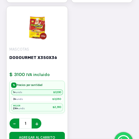
MASCOTAS
DOGOURMET X350X36
$ 3100
IVA incluido
%
Precios por cantidad
1+
$
3,100
unds
3+
$
3,050
unds
MEJOR
$
2,910
24+
unds
−
+
AGREGAR AL CARRITO