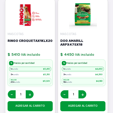
MASCOTAS
MASCOTAS
RINGO CROQUETAX1KLX20
DOG AMARILL
ARPX475X18
$ 5410
$ 4450
IVA incluido
IVA incluido
%
%
Precios por cantidad
Precios por cantidad
1+
$
5,410
1+
$
4,450
unds
unds
3+
$
5,310
3+
$
4,350
unds
unds
MEJOR
MEJOR
$
5,120
$
4,180
20+
18+
unds
unds
−
+
−
+
AGREGAR AL CARRITO
AGREGAR AL CARRITO