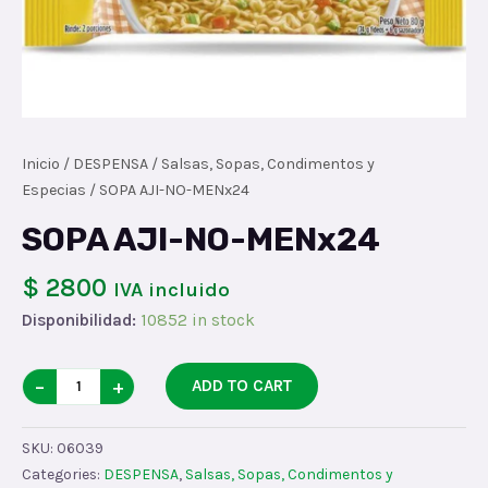
Inicio
/
DESPENSA
/
Salsas, Sopas, Condimentos y
Especias
/ SOPA AJI-NO-MENx24
SOPA AJI-NO-MENx24
$ 2800
IVA incluido
Disponibilidad:
10852 in stock
SOPA
−
+
ADD TO CART
AJI-
NO-
SKU:
06039
MENx24
Categories:
DESPENSA
,
Salsas, Sopas, Condimentos y
quantity