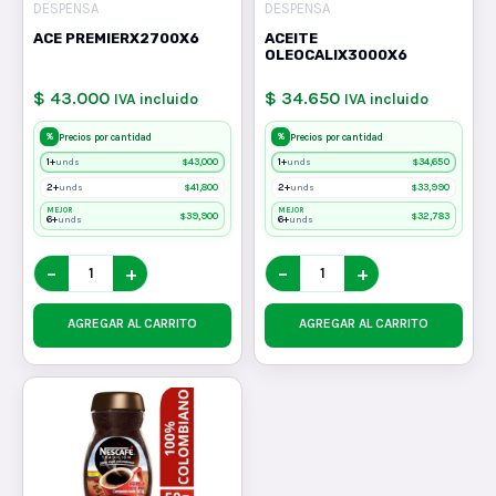
DESPENSA
DESPENSA
ACE PREMIERX2700X6
ACEITE
OLEOCALIX3000X6
$ 43.000
$ 34.650
IVA incluido
IVA incluido
%
%
Precios por cantidad
Precios por cantidad
1+
$
43,000
1+
$
34,650
unds
unds
2+
$
41,800
2+
$
33,990
unds
unds
MEJOR
MEJOR
$
39,900
$
32,783
6+
6+
unds
unds
−
+
−
+
AGREGAR AL CARRITO
AGREGAR AL CARRITO