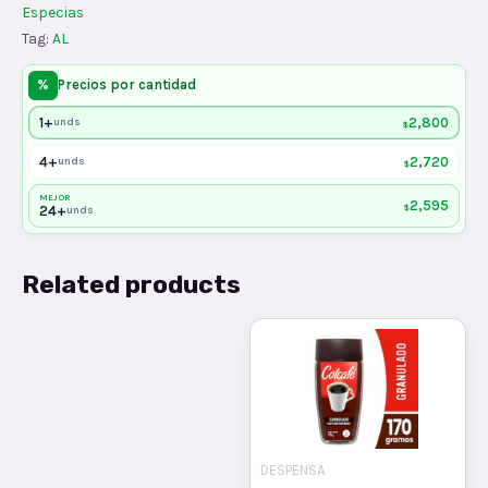
Especias
Tag:
AL
%
Precios por cantidad
1+
2,800
unds
$
4+
2,720
unds
$
MEJOR
2,595
$
24+
unds
Related products
DESPENSA