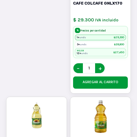
CAFE COLCAFE GNLX170
$ 29.300
IVA incluido
%
Precios por cantidad
1+
$
29,300
unds
3+
$
28,800
unds
MEJOR
$
27,450
12+
unds
−
+
AGREGAR AL CARRITO