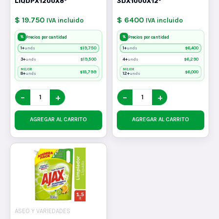
LIQDPX1200X8*
3DX1000X12*
$ 19.750
$ 6400
IVA incluido
IVA incluido
%
%
Precios por cantidad
Precios por cantidad
1+
$
19,750
1+
$
6,400
unds
unds
3+
$
19,500
4+
$
6,290
unds
unds
MEJOR
MEJOR
$
18,799
$
6,000
8+
12+
unds
unds
−
+
−
+
AGREGAR AL CARRITO
AGREGAR AL CARRITO
ASEO Y VARIEDADES