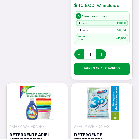
$ 10.800
IVA incluido
%
Precios por cantidad
1+
$
10,800
unds
2+
$
10,514
unds
MEJOR
$
10,320
6+
unds
−
+
AGREGAR AL CARRITO
ASEO Y VARIEDADES
ASEO Y VARIEDADES
DETERGENTE ARIEL
DETERGENTE