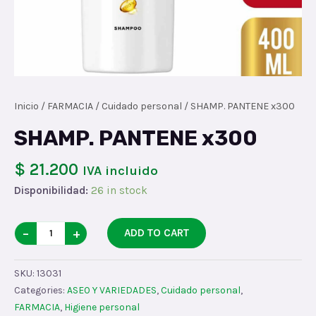
Inicio
/
FARMACIA
/
Cuidado personal
/ SHAMP. PANTENE x300
SHAMP. PANTENE x300
$ 21.200
IVA incluido
Disponibilidad:
26 in stock
SHAMP.
−
+
ADD TO CART
PANTENE
x300
SKU:
13031
quantity
Categories:
ASEO Y VARIEDADES
,
Cuidado personal
,
FARMACIA
,
Higiene personal