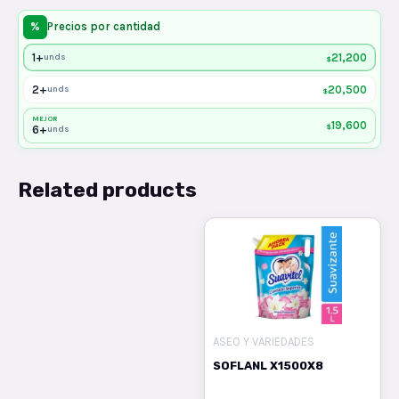
%
Precios por cantidad
1+
21,200
unds
$
2+
20,500
unds
$
MEJOR
19,600
$
6+
unds
Related products
ASEO Y VARIEDADES
SOFLANL X1500X8