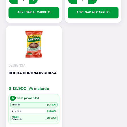
AGREGAR AL CARRITO
AGREGAR AL CARRITO
DESPENSA
COCOA CORONAX230X34
$ 12.900
IVA incluido
%
Precios por cantidad
1+
$
12,900
unds
3+
$
12,630
unds
MEJOR
$
12,020
34+
unds