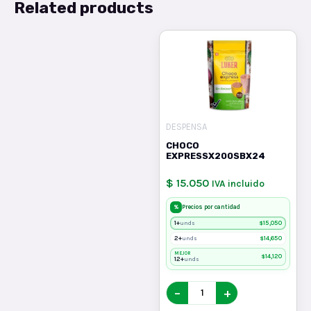
Related products
DESPENSA
CHOCO
EXPRESSX200SBX24
$ 15.050
IVA incluido
%
Precios por cantidad
1+
$
15,050
unds
2+
$
14,650
unds
MEJOR
$
14,120
12+
unds
−
+