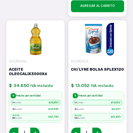
AGREGAR AL CARRITO
DESPENSA
DESPENSA
ACEITE
CH/LYNE BOLSA SPLEX120
OLEOCALIX3000X6
$ 34.650
$ 13.052
IVA incluido
IVA incluido
%
%
Precios por cantidad
Precios por cantidad
1+
$
34,650
1+
$
13,052
unds
unds
2+
$
33,990
2+
$
12,671
unds
unds
MEJOR
MEJOR
$
32,783
$
12,450
6+
12+
unds
unds
−
+
−
+