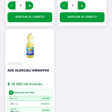
−
+
−
+
AGREGAR AL CARRITO
AGREGAR AL CARRITO
DESPENSA
ACE OLEOCALI GIRAX900
$ 14.100
IVA incluido
%
Precios por cantidad
1+
$
14,100
unds
2+
$
13,550
unds
MEJOR
$
13,100
12+
unds