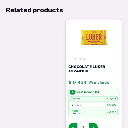
Related products
DESPENSA
CHOCOLATE LUKER
X224X100
$ 17.434
IVA incluido
%
Precios por cantidad
1+
$
17,434
unds
3+
$
16,900
unds
MEJOR
$
16,350
12+
unds
−
+