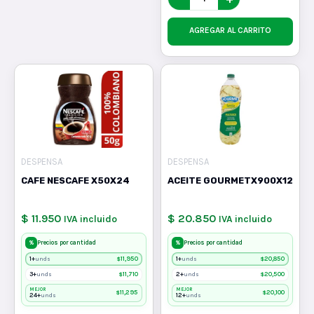
AGREGAR AL CARRITO
DESPENSA
DESPENSA
CAFE NESCAFE X50X24
ACEITE GOURMETX900X12
$ 11.950
$ 20.850
IVA incluido
IVA incluido
%
%
Precios por cantidad
Precios por cantidad
1+
$
11,950
1+
$
20,850
unds
unds
3+
$
11,710
2+
$
20,500
unds
unds
MEJOR
MEJOR
$
11,295
$
20,100
24+
12+
unds
unds