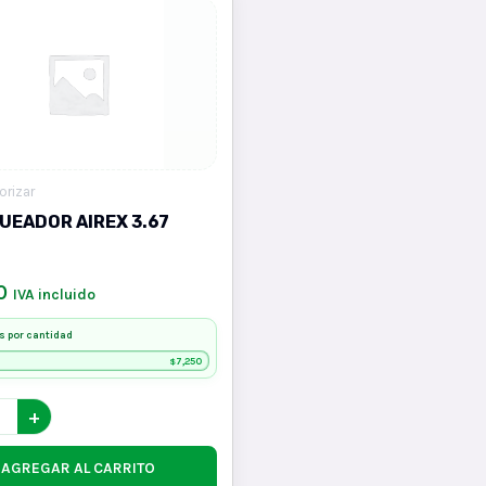
orizar
UEADOR AIREX 3.67
0
IVA incluido
s por cantidad
7,250
$
+
AGREGAR AL CARRITO