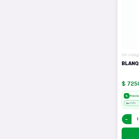
Sin categ
BLANQ
$ 725
Precio
%
1+
unds
−