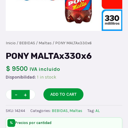
Inicio
/
BEBIDAS
/
Maltas
/ PONY MALTAx330x6
PONY MALTAx330x6
$ 9500
IVA incluido
Disponibilidad:
1 in stock
PONY
−
+
ADD TO CART
MALTAx330x6
quantity
SKU:
14244
Categories:
BEBIDAS
,
Maltas
Tag:
AL
%
Precios por cantidad