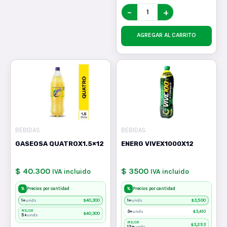
−
+
AGREGAR AL CARRITO
BEBIDAS
BEBIDAS
GASEOSA QUATROX1.5×12
ENERG VIVEX1000X12
$ 40.300
$ 3500
IVA incluido
IVA incluido
%
%
Precios por cantidad
Precios por cantidad
1+
$
40,300
1+
$
3,500
unds
unds
MEJOR
3+
$
3,410
unds
$
40,300
5+
unds
MEJOR
$
3,253
12+
unds