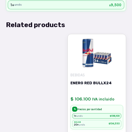
1+
9,500
unds
$
Related products
BEBIDAS
ENERG RED BULLX24
$ 106.100
IVA incluido
%
Precios por cantidad
1+
$
106,100
unds
MEJOR
$
104,550
20+
unds