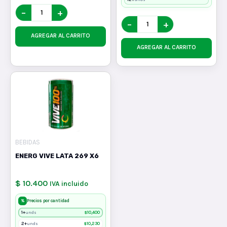
−
+
−
+
AGREGAR AL CARRITO
AGREGAR AL CARRITO
BEBIDAS
ENERG VIVE LATA 269 X6
$ 10.400
IVA incluido
%
Precios por cantidad
1+
$
10,400
unds
2+
$
10,230
unds