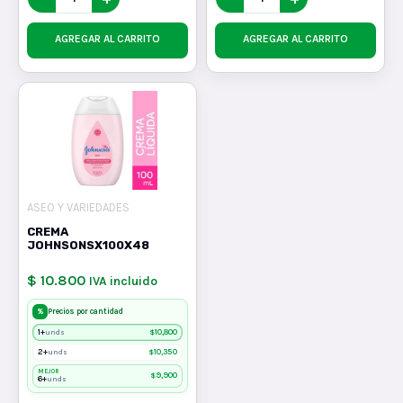
AGREGAR AL CARRITO
AGREGAR AL CARRITO
ASEO Y VARIEDADES
CREMA
JOHNSONSX100X48
$ 10.800
IVA incluido
%
Precios por cantidad
1+
$
10,800
unds
2+
$
10,350
unds
MEJOR
$
9,900
6+
unds