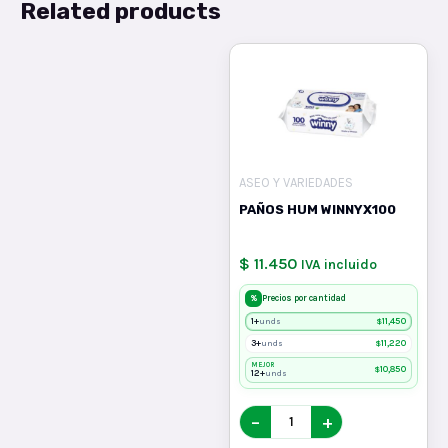
Related products
ASEO Y VARIEDADES
PAÑOS HUM WINNYX100
$ 11.450
IVA incluido
%
Precios por cantidad
1+
$
11,450
unds
3+
$
11,220
unds
MEJOR
$
10,850
12+
unds
−
+