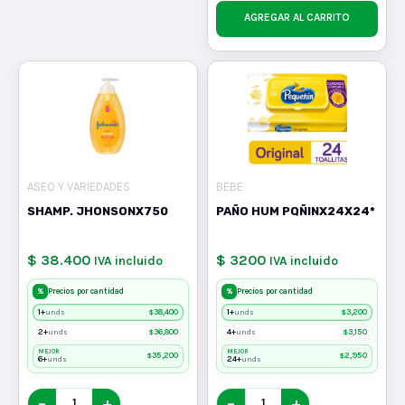
AGREGAR AL CARRITO
ASEO Y VARIEDADES
BEBE
SHAMP. JHONSONX750
PAÑO HUM PQÑINX24X24*
$ 38.400
$ 3200
IVA incluido
IVA incluido
%
%
Precios por cantidad
Precios por cantidad
1+
$
38,400
1+
$
3,200
unds
unds
2+
$
36,800
4+
$
3,150
unds
unds
MEJOR
MEJOR
$
35,200
$
2,950
6+
24+
unds
unds
−
+
−
+