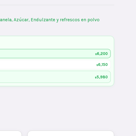
anela, Azúcar, Endulzante y refrescos en polvo
6,200
$
6,150
$
5,980
$