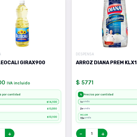
A
DESPENSA
LEOCALI GIRAX900
ARROZ DIANA PREM KLX1
00
$ 5771
IVA incluido
s por cantidad
Precios por cantidad
%
14,100
1+
unds
$
13,550
2+
unds
$
MEJOR
13,100
$
15+
unds
+
−
+