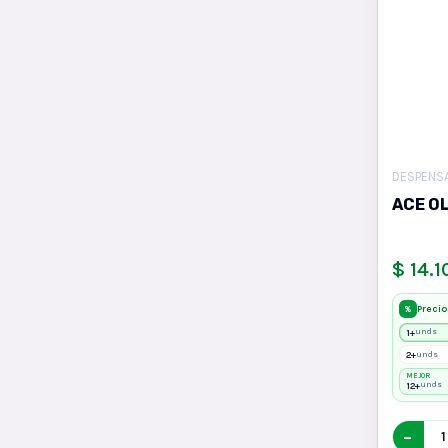
DESPENS
ACE O
$ 14.1
Precio
%
1+
unds
2+
unds
MEJOR
12+
unds
−