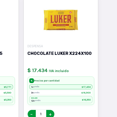
DESPENSA
5
CHOCOLATE LUKER X224X100
$ 17.434
IVA incluido
Precios por cantidad
%
5,771
1+
17,434
unds
$
$
5,580
3+
16,900
unds
$
$
MEJOR
5,350
16,350
$
$
12+
unds
−
+