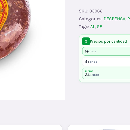
quantity
SKU:
03066
Categories:
DESPENSA
,
P
Tags:
AL
,
SF
%
Precios por cantidad
1+
unds
4+
unds
MEJOR
24+
unds