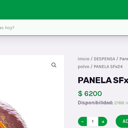
Inicio
/
DESPENSA
/
Pane
polvo
/ PANELA SFx24
PANELA SF
$ 6200
Disponibilidad:
2188 i
PANELA
−
+
A
SFx24