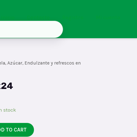
Inicio
Contacto
Registro
Mi cuenta
la, Azúcar, Endulzante y refrescos en
x24
n stock
DD TO CART