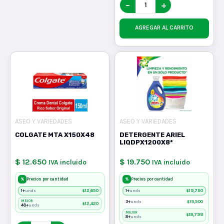
−
+
AGREGAR AL CARRITO
ASEO Y VARIEDADES
ASEO Y VARIEDADES
COLGATE MTA X150X48
DETERGENTE ARIEL
LIQDPX1200X8*
$ 12.650
$ 19.750
IVA incluido
IVA incluido
%
%
Precios por cantidad
Precios por cantidad
1+
$
12,650
1+
$
19,750
unds
unds
MEJOR
3+
$
19,500
unds
$
12,420
48+
unds
MEJOR
$
18,799
8+
unds