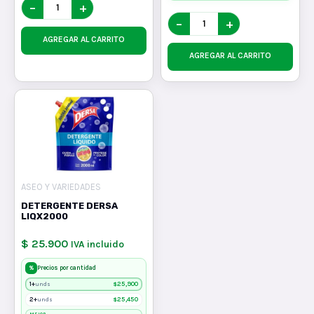
−
+
−
+
AGREGAR AL CARRITO
AGREGAR AL CARRITO
ASEO Y VARIEDADES
DETERGENTE DERSA
LIQX2000
$ 25.900
IVA incluido
%
Precios por cantidad
1+
$
25,900
unds
2+
$
25,450
unds