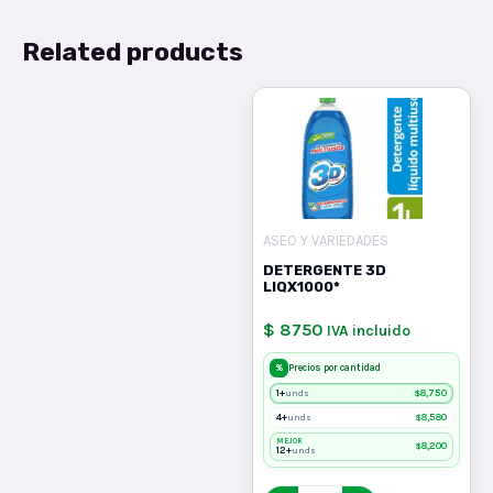
Related products
ASEO Y VARIEDADES
DETERGENTE 3D
LIQX1000*
$ 8750
IVA incluido
%
Precios por cantidad
1+
$
8,750
unds
4+
$
8,580
unds
MEJOR
$
8,200
12+
unds