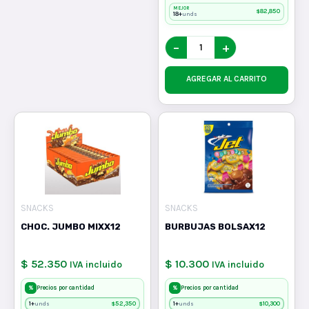
MEJOR
$
82,850
18+
unds
−
+
AGREGAR AL CARRITO
SNACKS
SNACKS
CHOC. JUMBO MIXX12
BURBUJAS BOLSAX12
$ 52.350
$ 10.300
IVA incluido
IVA incluido
%
%
Precios por cantidad
Precios por cantidad
1+
$
52,350
1+
$
10,300
unds
unds