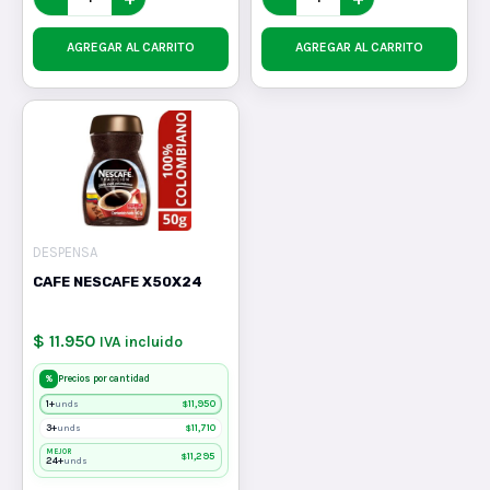
AGREGAR AL CARRITO
AGREGAR AL CARRITO
DESPENSA
CAFE NESCAFE X50X24
$ 11.950
IVA incluido
%
Precios por cantidad
1+
$
11,950
unds
3+
$
11,710
unds
MEJOR
$
11,295
24+
unds