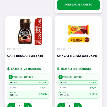
AGREGAR AL CARRITO
DESPENSA
DESPENSA
CAFE NESCAFE X85X18
CH/LATE CRUZ X250X96
$ 17.950
$ 15.650
IVA incluido
IVA incluido
%
%
Precios por cantidad
Precios por cantidad
1+
$
17,950
1+
$
15,650
unds
unds
3+
$
17,300
4+
$
15,210
unds
unds
MEJOR
MEJOR
$
16,520
$
14,650
18+
96+
unds
unds
−
+
−
+