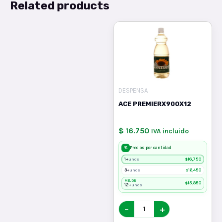
Related products
DESPENSA
ACE PREMIERX900X12
$ 16.750
IVA incluido
%
Precios por cantidad
1+
$
16,750
unds
3+
$
16,450
unds
MEJOR
$
15,850
12+
unds
−
+