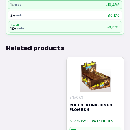
1+
10,489
unds
$
2+
10,170
unds
$
MEJOR
9,980
$
12+
unds
Related products
SNACKS
CHOCOLATINA JUMBO
FLOW B&N
$ 38.650
IVA incluido