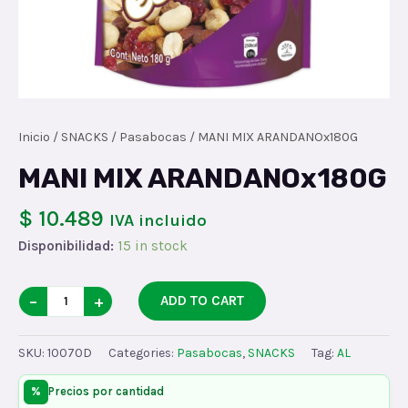
Inicio
/
SNACKS
/
Pasabocas
/ MANI MIX ARANDANOx180G
MANI MIX ARANDANOx180G
$ 10.489
IVA incluido
Disponibilidad:
15 in stock
MANI
−
+
ADD TO CART
MIX
ARANDANOx180G
SKU:
10070D
Categories:
Pasabocas
,
SNACKS
Tag:
AL
quantity
%
Precios por cantidad