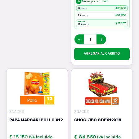
%
Precios por cantidad
1+
$
38,650
unds
2+
$
37,900
unds
MEJOR
$
37,197
12+
unds
−
+
AGREGAR AL CARRITO
SNACKS
SNACKS
PAPA MARGARI POLLO X12
CHOC. JBO GDEX12X18
$ 18.150
$ 84.850
IVA incluido
IVA incluido