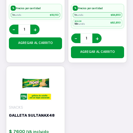
%
%
Precios por cantidad
Precios por cantidad
1+
$
18,150
1+
$
84,850
unds
unds
MEJOR
$
82,850
18+
unds
−
+
−
+
AGREGAR AL CARRITO
AGREGAR AL CARRITO
SNACKS
GALLETA SULTANAX48
$ 7600
IVA incluido