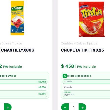
y Dulces Típicos
Confites y Dulces Típicos
 CHANTILLYX80G
CHUPETA TIPITIN X25
2
$ 4581
IVA incluido
IVA incluido
s por cantidad
Precios por cantidad
%
6,452
1+
unds
$
6,250
2+
unds
$
MEJOR
5,995
$
30+
unds
+
−
+