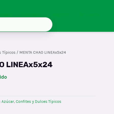
Inicio
Contacto
Registro
Mi cuenta
s Típicos
/ MENTA CHAO LINEAx5x24
O LINEAx5x24
ido
:
Azúcar
,
Confites y Dulces Típicos