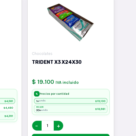
Chocolates
TRIDENT X3 X24X30
$ 19.100
IVA incluido
Precios por cantidad
%
4,581
1+
19,100
unds
$
$
4,480
MEJOR
$
18,981
$
30+
unds
4,391
$
−
+