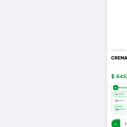
Confites 
CREMA
$ 645
Precio
%
1+
unds
3+
unds
MEJOR
12+
unds
−