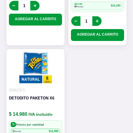
−
+
MEJOR
$
10,250
6+
unds
AGREGAR AL CARRITO
−
+
AGREGAR AL CARRITO
SNACKS
DETODITO PAKETON X6
$ 14.980
IVA incluido
%
Precios por cantidad
1+
$
14,980
unds