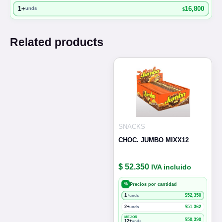
1+
16,800
unds
$
Related products
SNACKS
CHOC. JUMBO MIXX12
$ 52.350
IVA incluido
%
Precios por cantidad
1+
$
52,350
unds
2+
$
51,362
unds
MEJOR
$
50,390
12+
unds