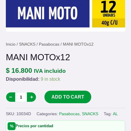
Inicio
/
SNACKS
/
Pasabocas
/ MANI MOTOx12
MANI MOTOx12
$ 16.800
IVA incluido
Disponibilidad:
9 in stock
MANI
−
+
ADD TO CART
MOTOx12
quantity
SKU:
10034D
Categories:
Pasabocas
,
SNACKS
Tag:
AL
%
Precios por cantidad