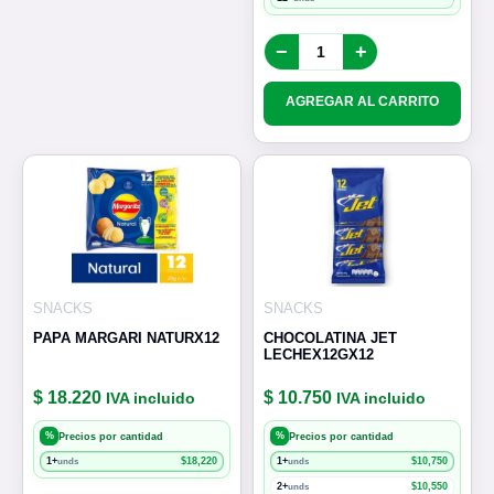
−
+
AGREGAR AL CARRITO
SNACKS
SNACKS
PAPA MARGARI NATURX12
CHOCOLATINA JET
LECHEX12GX12
$ 18.220
$ 10.750
IVA incluido
IVA incluido
%
%
Precios por cantidad
Precios por cantidad
1+
$
18,220
1+
$
10,750
unds
unds
2+
$
10,550
unds