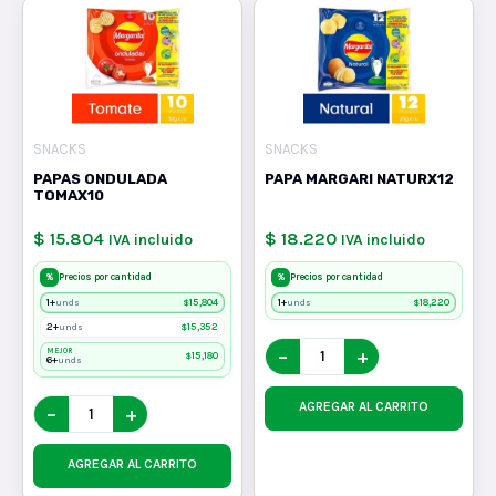
SNACKS
SNACKS
PAPAS ONDULADA
PAPA MARGARI NATURX12
TOMAX10
$ 15.804
$ 18.220
IVA incluido
IVA incluido
%
%
Precios por cantidad
Precios por cantidad
1+
$
15,804
1+
$
18,220
unds
unds
2+
$
15,352
unds
−
+
MEJOR
$
15,180
6+
unds
AGREGAR AL CARRITO
−
+
AGREGAR AL CARRITO