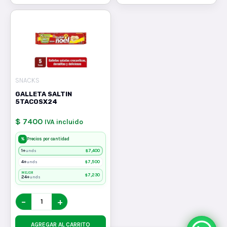
SNACKS
GALLETA SALTIN
5TACOSX24
$ 7400
IVA incluido
%
Precios por cantidad
1+
$
7,400
unds
4+
$
7,500
unds
MEJOR
$
7,230
24+
unds
−
+
AGREGAR AL CARRITO