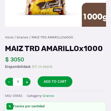
Inicio
/
Granos
/ MAIZ TRD AMARILLOx1000
MAIZ TRD AMARILLOx1000
$ 3050
Disponibilidad:
511 in stock
MAIZ
−
+
ADD TO CART
TRD
AMARILLOx1000
SKU:
05143
Category:
Granos
quantity
%
Precios por cantidad