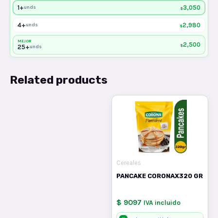
1+
3,050
unds
$
4+
2,980
unds
$
MEJOR
2,500
$
25+
unds
Related products
Cereales
PANCAKE CORONAX320 GR
$ 9097
IVA incluido