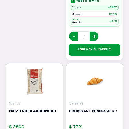
%
Precios por cantidad
1+
$
9,097
unds
2+
$
8,748
unds
MEJOR
$
8,411
6+
unds
−
+
AGREGAR AL CARRITO
Granos
Cereales
MAIZ TRD BLANCOX1000
CROISSANT MINIX330 GR
$ 2900
$ 7721