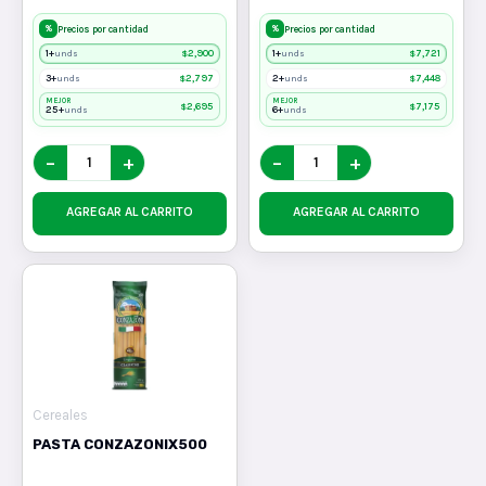
%
%
Precios por cantidad
Precios por cantidad
1+
$
2,900
1+
$
7,721
unds
unds
3+
$
2,797
2+
$
7,448
unds
unds
MEJOR
MEJOR
$
2,695
$
7,175
25+
6+
unds
unds
−
+
−
+
AGREGAR AL CARRITO
AGREGAR AL CARRITO
Cereales
PASTA CONZAZONIX500