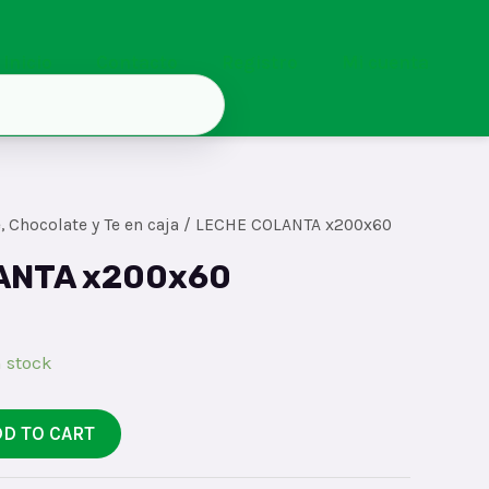
Inicio
Contacto
Registro
Mi cuenta
, Chocolate y Te en caja
/ LECHE COLANTA x200x60
ANTA x200x60
 stock
DD TO CART