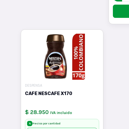
DESPENSA
CAFE NESCAFE X170
$ 28.950
IVA incluido
Precios por cantidad
%