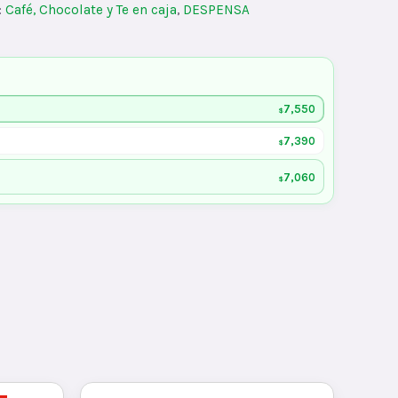
:
Café, Chocolate y Te en caja
,
DESPENSA
7,550
$
7,390
$
7,060
$