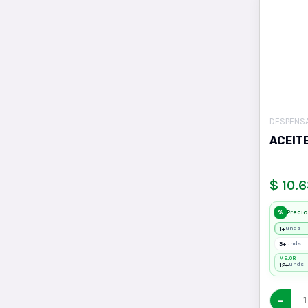
DESPENS
ACEIT
$ 10.
Precio
%
1+
unds
3+
unds
MEJOR
12+
unds
−