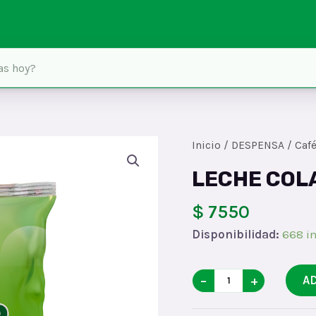
Inicio
/
DESPENSA
/
Café
LECHE COL
$ 7550
Disponibilidad:
668 in
LECHE
−
+
A
COLANTA
x200x60