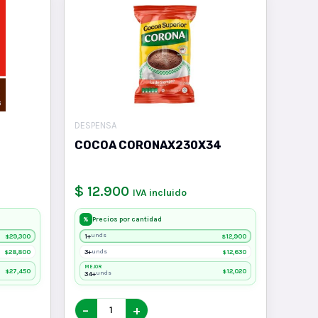
DESPENSA
COCOA CORONAX230X34
$ 12.900
IVA incluido
Precios por cantidad
%
29,300
1+
12,900
unds
$
$
28,800
3+
12,630
unds
$
$
MEJOR
27,450
12,020
$
$
34+
unds
−
+