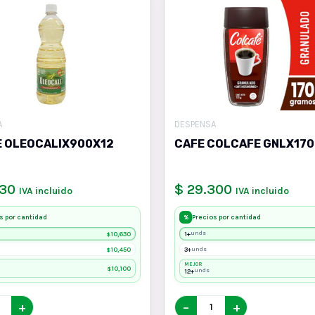
A
DESPENSA
E OLEOCALIX900X12
CAFE COLCAFE GNLX170
630
$ 29.300
IVA incluido
IVA incluido
s por cantidad
Precios por cantidad
%
10,630
1+
unds
$
10,450
3+
unds
$
MEJOR
10,100
$
12+
unds
+
−
+