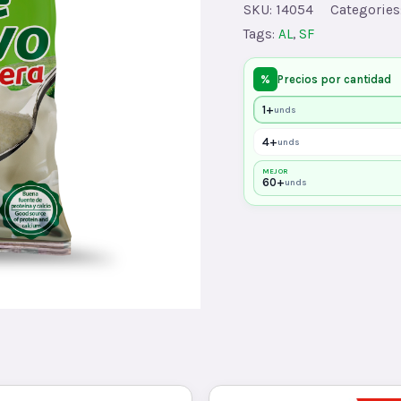
SKU:
14054
Categories
quantity
Tags:
AL
,
SF
%
Precios por cantidad
1+
unds
4+
unds
MEJOR
60+
unds