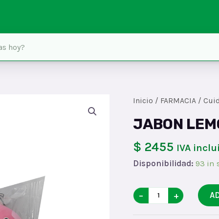
Inicio
/
FARMACIA
/
Cui
JABON LEM
$ 2455
IVA inclu
Disponibilidad:
93 in 
JABON
−
+
A
LEMONx115