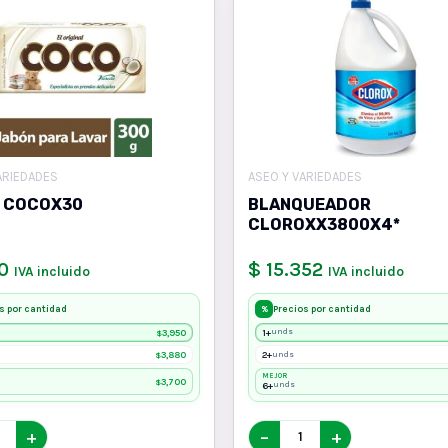
ARIEDADES
ASEO Y VARIEDADES
 COCOX30
BLANQUEADOR
CLOROXX3800X4*
0
$ 15.352
IVA incluido
IVA incluido
s por cantidad
Precios por cantidad
%
3,950
1+
unds
$
3,880
2+
unds
$
MEJOR
3,700
$
6+
unds
+
−
+