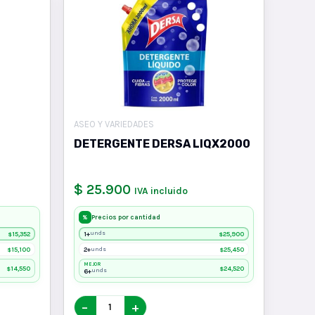
ASEO Y VARIEDADES
DETERGENTE DERSA LIQX2000
$ 25.900
IVA incluido
Precios por cantidad
%
15,352
1+
25,900
unds
$
$
15,100
2+
25,450
unds
$
$
MEJOR
14,550
24,520
$
$
6+
unds
−
+