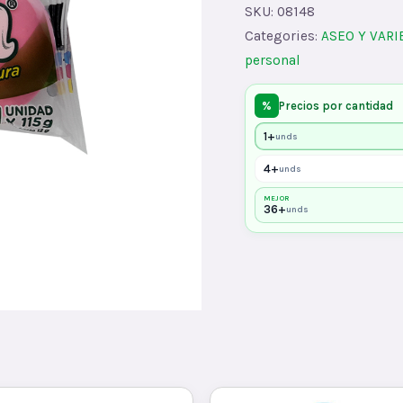
GR
SKU:
08148
quantity
Categories:
ASEO Y VAR
personal
%
Precios por cantidad
1+
unds
4+
unds
MEJOR
36+
unds