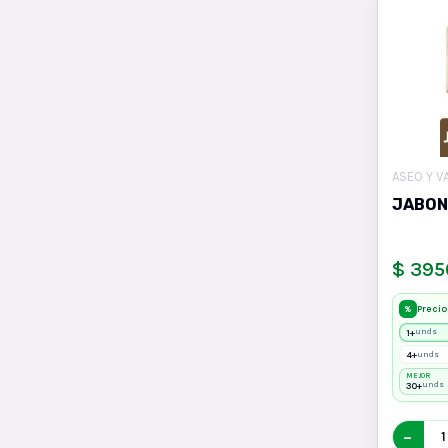
ASEO Y V
JABON
$ 395
Precio
%
1+
unds
4+
unds
MEJOR
30+
unds
−