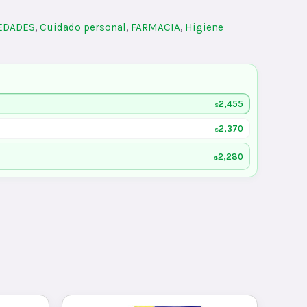
IEDADES
,
Cuidado personal
,
FARMACIA
,
Higiene
2,455
$
2,370
$
2,280
$