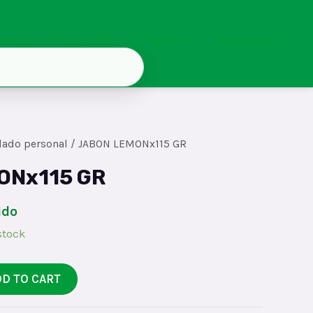
Inicio
Contacto
Registro
Mi cuenta
dado personal
/ JABON LEMONx115 GR
ONx115 GR
ido
stock
DD TO CART