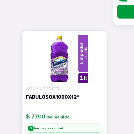
ASEO Y VARIEDADES
FABULOSOX1000X12*
$ 7700
IVA incluido
Precios por cantidad
%