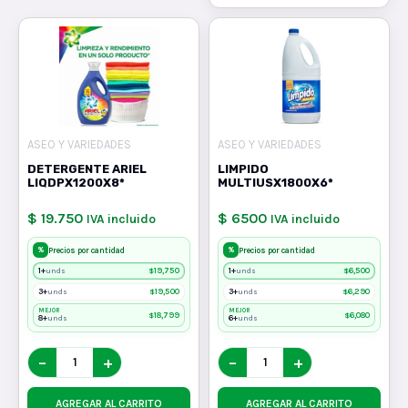
ASEO Y VARIEDADES
ASEO Y VARIEDADES
DETERGENTE ARIEL
LIMPIDO
LIQDPX1200X8*
MULTIUSX1800X6*
$ 19.750
$ 6500
IVA incluido
IVA incluido
%
%
Precios por cantidad
Precios por cantidad
1+
$
19,750
1+
$
6,500
unds
unds
3+
$
19,500
3+
$
6,290
unds
unds
MEJOR
MEJOR
$
18,799
$
6,080
8+
6+
unds
unds
−
+
−
+
AGREGAR AL CARRITO
AGREGAR AL CARRITO