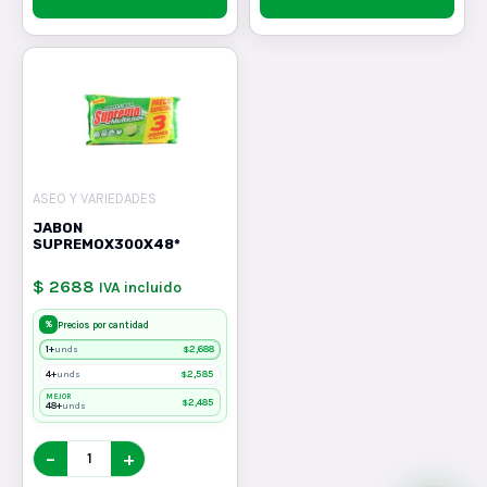
ASEO Y VARIEDADES
JABON
SUPREMOX300X48*
$ 2688
IVA incluido
%
Precios por cantidad
1+
$
2,688
unds
4+
$
2,585
unds
MEJOR
$
2,485
48+
unds
−
+