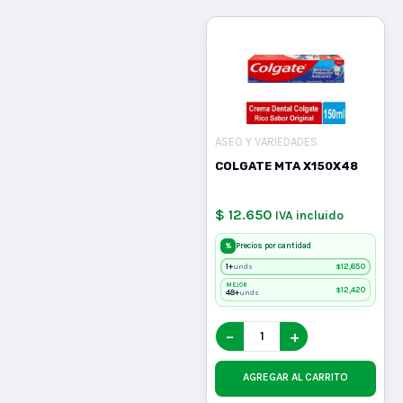
ASEO Y VARIEDADES
COLGATE MTA X150X48
$ 12.650
IVA incluido
%
Precios por cantidad
1+
$
12,650
unds
MEJOR
$
12,420
48+
unds
−
+
AGREGAR AL CARRITO