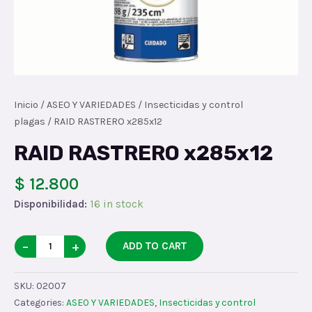
Inicio
/
ASEO Y VARIEDADES
/
Insecticidas y control
plagas
/ RAID RASTRERO x285x12
RAID RASTRERO x285x12
$ 12.800
Disponibilidad:
16 in stock
RAID
−
+
ADD TO CART
RASTRERO
x285x12
SKU:
02007
quantity
Categories:
ASEO Y VARIEDADES
,
Insecticidas y control