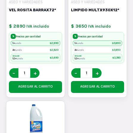
ASEO Y VARIEDADES
ASEO Y VARIEDADES
VEL ROSITA BARRAX72*
LIMPIDO MULTX930X12*
$ 2890
$ 3650
IVA incluido
IVA incluido
%
%
Precios por cantidad
Precios por cantidad
1+
$
2,890
1+
$
3,650
unds
unds
4+
$
2,820
4+
$
3,650
unds
unds
MEJOR
MEJOR
$
2,690
$
3,380
12+
12+
unds
unds
−
+
−
+
AGREGAR AL CARRITO
AGREGAR AL CARRITO