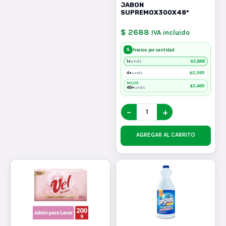
JABON
SUPREMOX300X48*
$ 2688
IVA incluido
%
Precios por cantidad
1+
$
2,688
unds
4+
$
2,585
unds
MEJOR
$
2,485
48+
unds
−
+
AGREGAR AL CARRITO