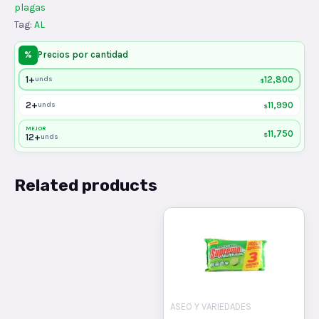
plagas
Tag:
AL
%
Precios por cantidad
1+
12,800
unds
$
2+
11,990
unds
$
MEJOR
11,750
$
12+
unds
Related products
ASEO Y VARIEDADES