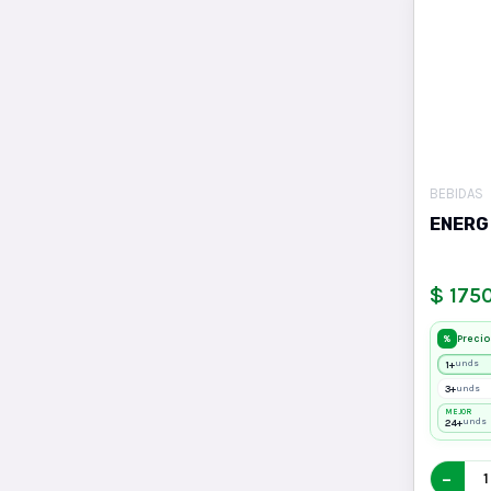
BEBIDAS
ENERG
$ 175
Precio
%
1+
unds
3+
unds
MEJOR
24+
unds
−