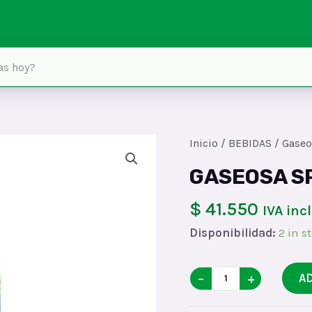
Inicio
/
BEBIDAS
/
Gaseo
GASEOSA SP
$ 41.550
IVA inc
Disponibilidad:
2 in s
GASEOSA
−
+
A
SPRITEx1.5