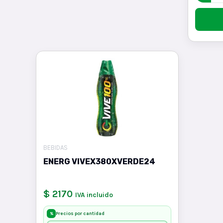
BEBIDAS
ENERG VIVEX380XVERDE24
$ 2170
IVA incluido
Precios por cantidad
%