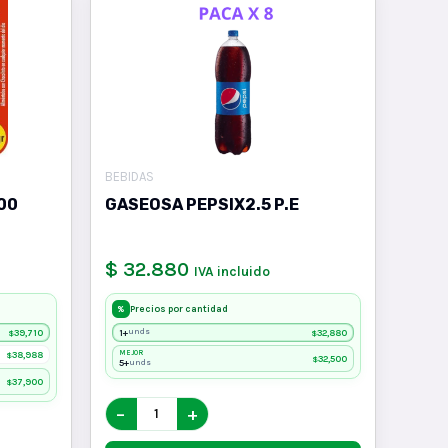
BEBIDAS
00
GASEOSA PEPSIX2.5 P.E
$ 32.880
IVA incluido
Precios por cantidad
%
39,710
1+
32,880
unds
$
$
38,988
MEJOR
$
32,500
$
5+
unds
37,900
$
−
+