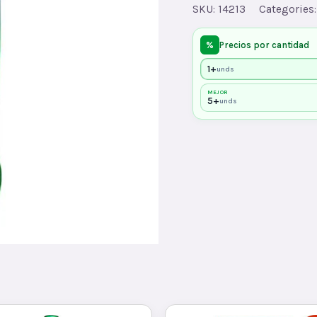
quantity
SKU:
14213
Categories
%
Precios por cantidad
1+
unds
MEJOR
5+
unds