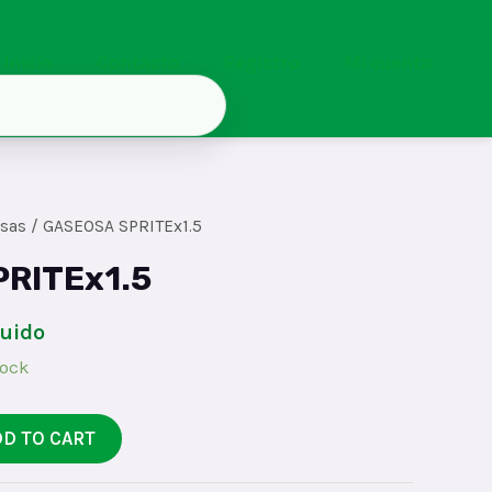
Inicio
Contacto
Registro
Mi cuenta
sas
/ GASEOSA SPRITEx1.5
RITEx1.5
luido
tock
DD TO CART