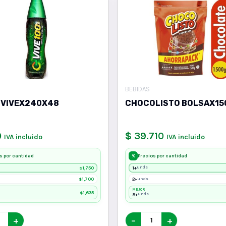
BEBIDAS
 VIVEX240X48
CHOCOLISTO BOLSAX15
0
$ 39.710
IVA incluido
IVA incluido
s por cantidad
Precios por cantidad
%
1,750
1+
unds
$
1,700
2+
unds
$
MEJOR
1,635
$
8+
unds
+
−
+