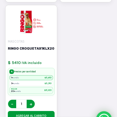
MASCOTAS
RINGO CROQUETAX1KLX20
$ 5410
IVA incluido
%
Precios por cantidad
1+
$
5,410
unds
3+
$
5,310
unds
MEJOR
$
5,120
20+
unds
−
+
AGREGAR AL CARRITO