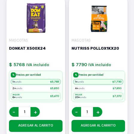
MASCOTAS
MASCOTAS
DONKAT X500X24
NUTRISS POLLOX1KX20
$ 5768
$ 7790
IVA incluido
IVA incluido
%
%
Precios por cantidad
Precios por cantidad
1+
$
5,768
1+
$
7,790
unds
unds
2+
$
5,650
4+
$
7,650
unds
unds
MEJOR
MEJOR
$
5,470
$
7,370
6+
20+
unds
unds
−
+
−
+
AGREGAR AL CARRITO
AGREGAR AL CARRITO