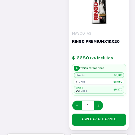
MASCOTAS
RINGO PREMIUMX1KX20
$ 6680
IVA incluido
%
Precios por cantidad
1+
$
6,680
unds
4+
$
6,550
unds
MEJOR
$
6,270
20+
unds
−
+
AGREGAR AL CARRITO