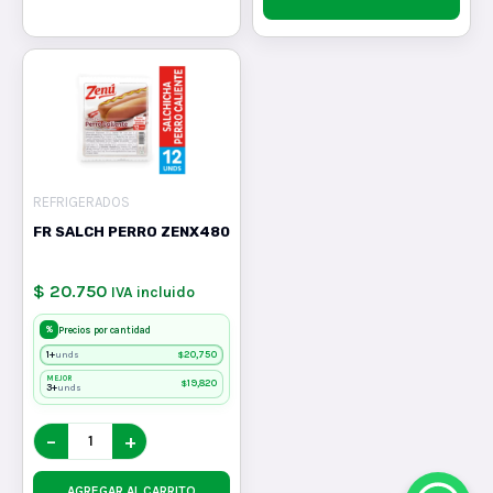
REFRIGERADOS
FR SALCH PERRO ZENX480
$ 20.750
IVA incluido
%
Precios por cantidad
1+
$
20,750
unds
MEJOR
$
19,820
3+
unds
−
+
AGREGAR AL CARRITO