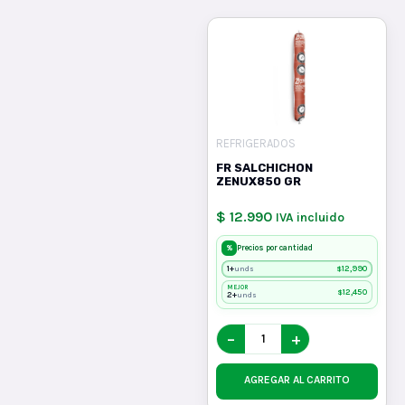
REFRIGERADOS
FR SALCHICHON
ZENUX850 GR
$ 12.990
IVA incluido
%
Precios por cantidad
1+
$
12,990
unds
MEJOR
$
12,450
2+
unds
−
+
AGREGAR AL CARRITO