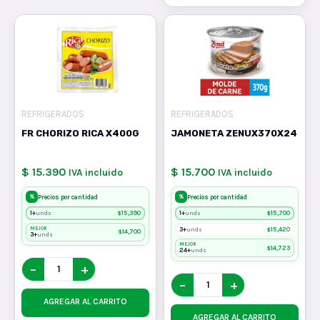
REFRIGERADOS
REFRIGERADOS
FR CHORIZO RICA X400G
JAMONETA ZENUX370X24
$ 15.390
$ 15.700
IVA incluido
IVA incluido
%
%
Precios por cantidad
Precios por cantidad
1+
$
15,390
1+
$
15,700
unds
unds
MEJOR
3+
$
15,420
unds
$
14,700
3+
unds
MEJOR
$
14,723
24+
unds
−
+
−
+
AGREGAR AL CARRITO
AGREGAR AL CARRITO