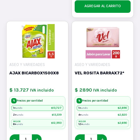
AGREGAR AL CARRITO
ASEO Y VARIEDADES
ASEO Y VARIEDADES
AJAX BICARBOX1500X8
VEL ROSITA BARRAX72*
$ 13.727
$ 2890
IVA incluido
IVA incluido
%
%
Precios por cantidad
Precios por cantidad
1+
$
13,727
1+
$
2,890
unds
unds
2+
$
13,339
4+
$
2,820
unds
unds
MEJOR
MEJOR
$
12,950
$
2,690
6+
12+
unds
unds
−
+
−
+