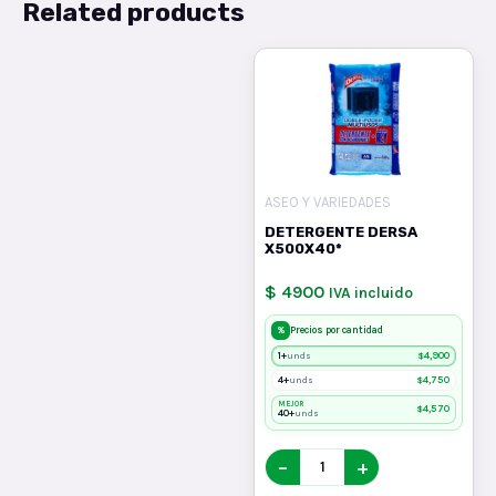
Related products
ASEO Y VARIEDADES
DETERGENTE DERSA
X500X40*
$ 4900
IVA incluido
%
Precios por cantidad
1+
$
4,900
unds
4+
$
4,750
unds
MEJOR
$
4,570
40+
unds
−
+