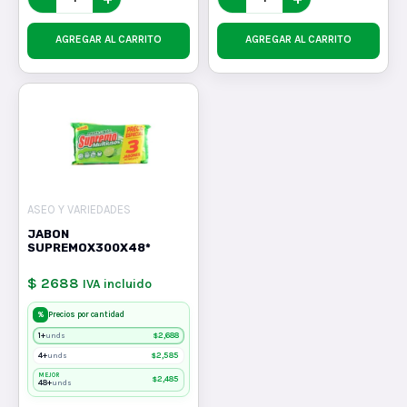
AGREGAR AL CARRITO
AGREGAR AL CARRITO
ASEO Y VARIEDADES
JABON
SUPREMOX300X48*
$ 2688
IVA incluido
%
Precios por cantidad
1+
$
2,688
unds
4+
$
2,585
unds
MEJOR
$
2,485
48+
unds