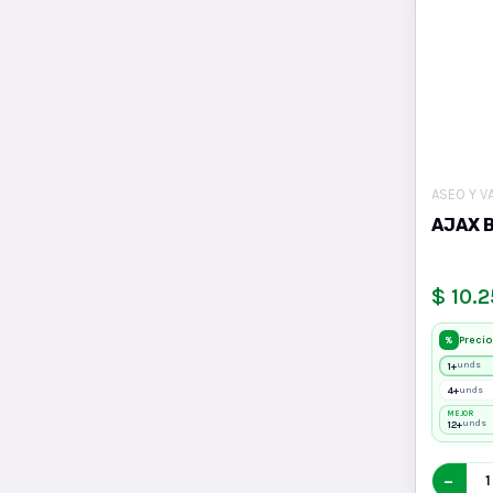
ASEO Y V
AJAX 
$ 10.
Precio
%
1+
unds
4+
unds
MEJOR
12+
unds
−