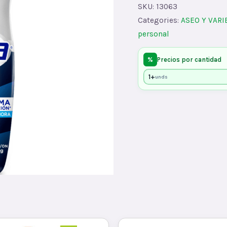
MINIx30gx3
SKU:
13063
quantity
Categories:
ASEO Y VAR
personal
%
Precios por cantidad
1+
unds