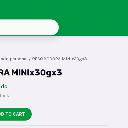
Inicio
Contacto
Registro
Mi cuenta
dado personal
/ DESO YODORA MINIx30gx3
RA MINIx30gx3
ido
stock
DD TO CART