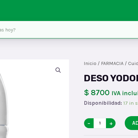
Inicio
/
FARMACIA
/
Cui
DESO YODO
$ 8700
IVA inclu
Disponibilidad:
17 in 
DESO
−
+
A
YODORA