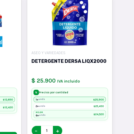
ASEO Y VARIEDADES
DETERGENTE DERSA LIQX2000
$ 25.900
IVA incluido
Precios por cantidad
%
12,650
1+
25,900
unds
$
$
2+
25,450
unds
$
12,420
$
MEJOR
24,520
$
6+
unds
−
+