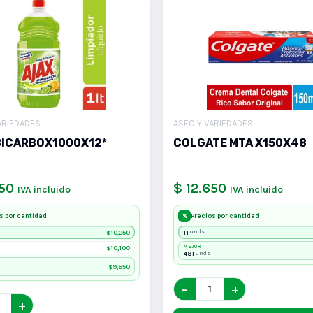
ARIEDADES
ASEO Y VARIEDADES
BICARBOX1000X12*
COLGATE MTA X150X48
250
$ 12.650
IVA incluido
IVA incluido
s por cantidad
Precios por cantidad
%
10,250
1+
unds
$
10,100
MEJOR
$
48+
unds
9,650
$
−
+
+