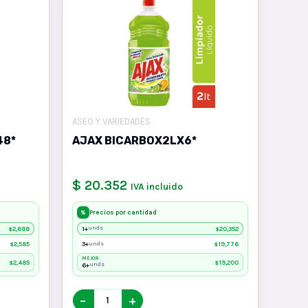
ASEO Y VARIEDADES
48*
AJAX BICARBOX2LX6*
$ 20.352
IVA incluido
Precios por cantidad
%
2,688
1+
20,352
unds
$
$
2,585
3+
19,776
unds
$
$
MEJOR
2,485
19,200
$
$
6+
unds
−
+