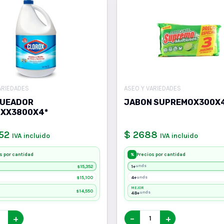
ARIEDADES
ASEO Y VARIEDADES
UEADOR
JABON SUPREMOX300X
XX3800X4*
52
$ 2688
IVA incluido
IVA incluido
s por cantidad
Precios por cantidad
%
15,352
1+
unds
$
15,100
4+
unds
$
MEJOR
14,550
$
48+
unds
+
−
+