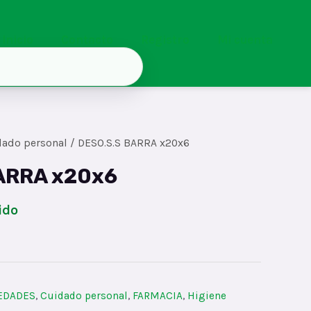
Inicio
Contacto
Registro
Mi cuenta
dado personal
/ DESO.S.S BARRA x20x6
ARRA x20x6
ido
IEDADES
,
Cuidado personal
,
FARMACIA
,
Higiene