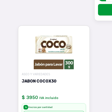
ASEO Y VARIEDADES
JABON COCOX30
$ 3950
IVA incluido
Precios por cantidad
%