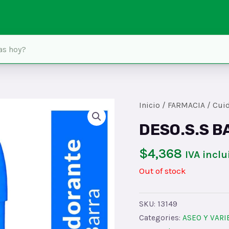
Inicio
/
FARMACIA
/
Cui
DESO.S.S B
$
4,368
IVA inclu
Out of stock
SKU:
13149
Categories:
ASEO Y VAR