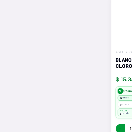
ASEO Y V
BLANQ
CLORO
$ 15.3
Precio
%
1+
unds
2+
unds
MEJOR
6+
unds
−