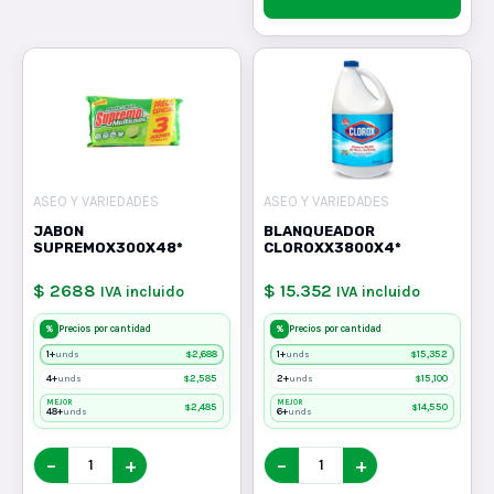
ASEO Y VARIEDADES
ASEO Y VARIEDADES
JABON
BLANQUEADOR
SUPREMOX300X48*
CLOROXX3800X4*
$ 2688
$ 15.352
IVA incluido
IVA incluido
%
%
Precios por cantidad
Precios por cantidad
1+
$
2,688
1+
$
15,352
unds
unds
4+
$
2,585
2+
$
15,100
unds
unds
MEJOR
MEJOR
$
2,485
$
14,550
48+
6+
unds
unds
−
+
−
+