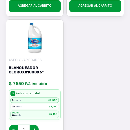
AGREGAR AL CARRITO
AGREGAR AL CARRITO
ASEO Y VARIEDADES
BLANQUEADOR
CLOROXX1800X6*
$ 7550
IVA incluido
%
Precios por cantidad
1+
$
7,550
unds
2+
$
7,400
unds
MEJOR
$
7,150
6+
unds
−
+