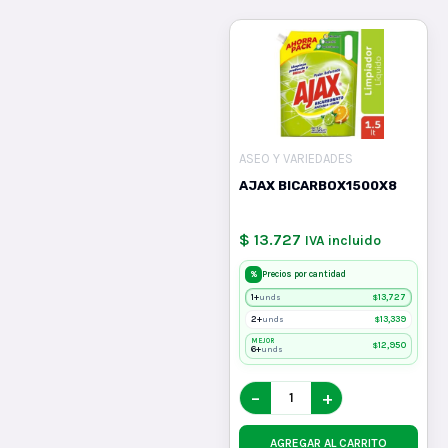
ASEO Y VARIEDADES
AJAX BICARBOX1500X8
$ 13.727
IVA incluido
%
Precios por cantidad
1+
$
13,727
unds
2+
$
13,339
unds
MEJOR
$
12,950
6+
unds
−
+
AGREGAR AL CARRITO