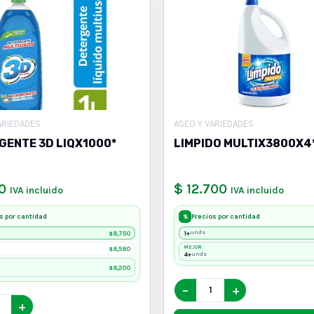
ARIEDADES
ASEO Y VARIEDADES
GENTE 3D LIQX1000*
LIMPIDO MULTIX3800X4
0
$ 12.700
IVA incluido
IVA incluido
s por cantidad
Precios por cantidad
%
8,750
1+
unds
$
8,580
MEJOR
$
4+
unds
8,200
$
−
+
+