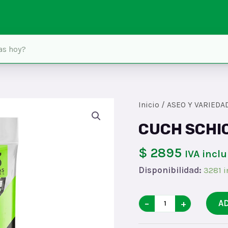
Inicio
/
ASEO Y VARIEDA
CUCH SCHIC
$ 2895
IVA inclu
Disponibilidad:
3281 i
CUCH
−
+
A
SCHICK