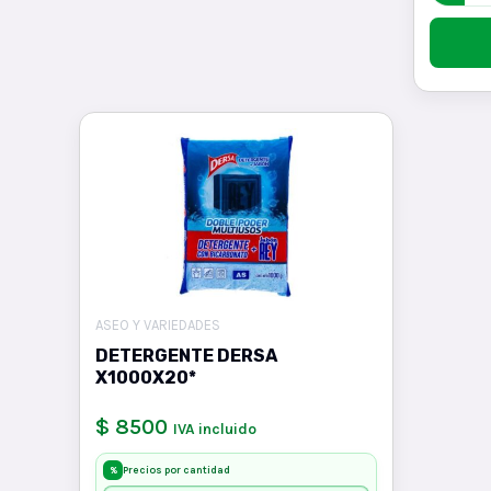
ASEO Y VARIEDADES
DETERGENTE DERSA
X1000X20*
$ 8500
IVA incluido
Precios por cantidad
%