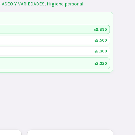
:
ASEO Y VARIEDADES
,
Higiene personal
2,895
$
2,500
$
2,360
$
2,320
$