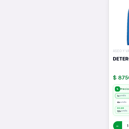
ASEO Y V
DETER
$ 875
Precio
%
1+
unds
4+
unds
MEJOR
12+
unds
−