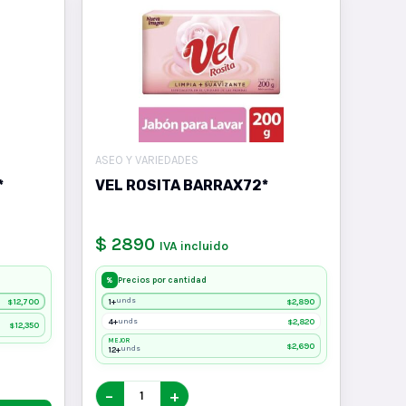
ASEO Y VARIEDADES
*
VEL ROSITA BARRAX72*
$ 2890
IVA incluido
Precios por cantidad
%
12,700
1+
2,890
unds
$
$
4+
2,820
unds
$
12,350
$
MEJOR
2,690
$
12+
unds
−
+