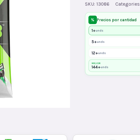
3
SKU:
13086
Categories
EXTRIM
quantity
%
Precios por cantidad
1+
unds
5+
unds
12+
unds
MEJOR
144+
unds