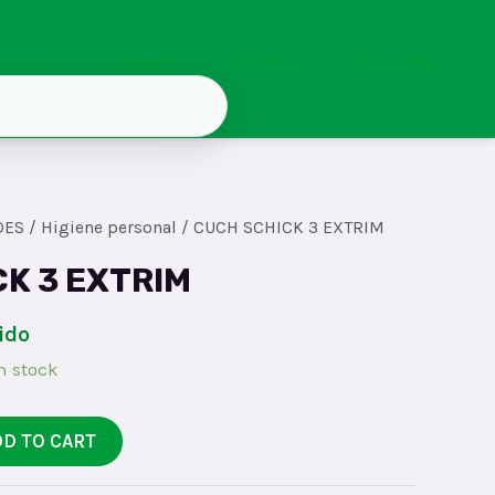
Inicio
Contacto
Registro
Mi cuenta
DES
/
Higiene personal
/ CUCH SCHICK 3 EXTRIM
K 3 EXTRIM
ido
n stock
DD TO CART