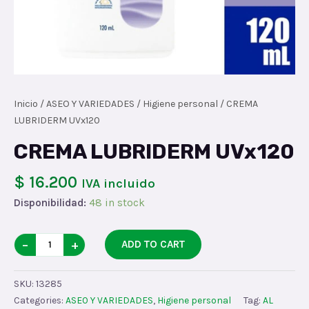
Inicio
/
ASEO Y VARIEDADES
/
Higiene personal
/ CREMA
LUBRIDERM UVx120
CREMA LUBRIDERM UVx120
$ 16.200
IVA incluido
Disponibilidad:
48 in stock
CREMA
−
+
ADD TO CART
LUBRIDERM
UVx120
SKU:
13285
quantity
Categories:
ASEO Y VARIEDADES
,
Higiene personal
Tag:
AL