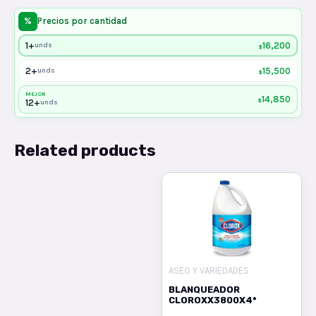
%
Precios por cantidad
1+
16,200
unds
$
2+
15,500
unds
$
MEJOR
14,850
$
12+
unds
Related products
ASEO Y VARIEDADES
BLANQUEADOR
CLOROXX3800X4*