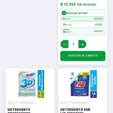
$ 15.352
IVA incluido
%
Precios por cantidad
1+
$
15,352
unds
2+
$
15,100
unds
MEJOR
$
14,550
6+
unds
−
+
AGREGAR AL CARRITO
ASEO Y VARIEDADES
ASEO Y VARIEDADES
DETERGENTE
DETERGENTE FAB