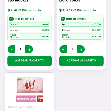
3DX1000X12*
LIQ.X1800X8*
$ 6400
$ 26.500
IVA incluido
IVA incluido
%
%
Precios por cantidad
Precios por cantidad
1+
$
6,400
1+
$
26,500
unds
unds
4+
$
6,290
2+
$
25,950
unds
unds
MEJOR
MEJOR
$
6,000
$
24,950
12+
8+
unds
unds
−
+
−
+
AGREGAR AL CARRITO
AGREGAR AL CARRITO
ASEO Y VARIEDADES