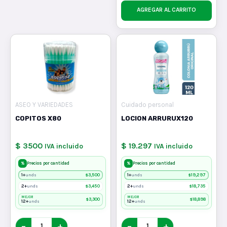
AGREGAR AL CARRITO
ASEO Y VARIEDADES
Cuidado personal
COPITOS X80
LOCION ARRURUX120
$ 3500
$ 19.297
IVA incluido
IVA incluido
%
%
Precios por cantidad
Precios por cantidad
1+
$
3,500
1+
$
19,297
unds
unds
2+
$
3,450
2+
$
18,735
unds
unds
MEJOR
MEJOR
$
3,300
$
18,898
12+
12+
unds
unds
−
+
−
+