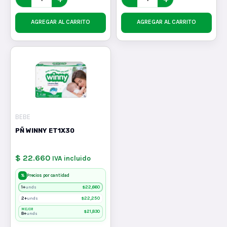
AGREGAR AL CARRITO
AGREGAR AL CARRITO
BEBE
PÑ WINNY ET1X30
$ 22.660
IVA incluido
%
Precios por cantidad
1+
$
22,660
unds
2+
$
22,250
unds
MEJOR
$
21,830
8+
unds