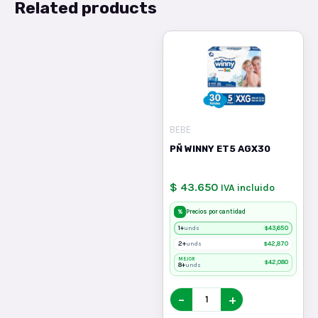
Related products
BEBE
PÑ WINNY ET5 AGX30
$ 43.650
IVA incluido
%
Precios por cantidad
1+
$
43,650
unds
2+
$
42,870
unds
MEJOR
$
42,080
8+
unds
−
+